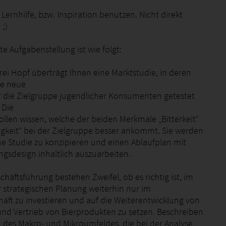
s Lernhilfe, bzw. Inspiration benutzen. Nicht direkt
;)
e Aufgabenstellung ist wie folgt:
rei Hopf überträgt Ihnen eine Marktstudie, in deren
e neue
ür die Zielgruppe jugendlicher Konsumenten getestet
 Die
ollen wissen, welche der beiden Merkmale „Bitterkeit“
zigkeit“ bei der Zielgruppe besser ankommt. Sie werden
ne Studie zu konzipieren und einen Ablaufplan mit
gsdesign inhaltlich auszuarbeiten.
schäftsführung bestehen Zweifel, ob es richtig ist, im
strategischen Planung weiterhin nur im
ft zu investieren und auf die Weiterentwicklung von
nd Vertrieb von Bierprodukten zu setzen. Beschreiben
n des Makro- und Mikroumfeldes, die bei der Analyse