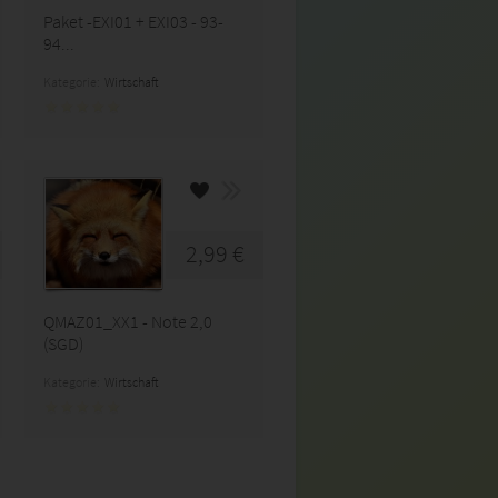
Paket -EXI01 + EXI03 - 93-
94...
Kategorie:
Wirtschaft
2,99 €
QMAZ01_XX1 - Note 2,0
(SGD)
Kategorie:
Wirtschaft