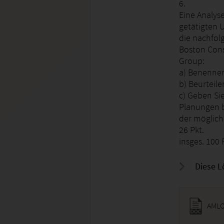
6.
Eine Analys
getätigten 
die nachfolg
Boston Cons
Group:
a) Benennen 
b) Beurteile
c) Geben Si
Planungen 
der möglich
26 Pkt.
insges. 100 
Diese L
AMLO