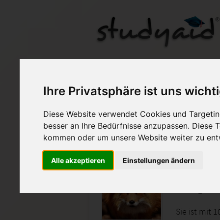
AMLO03_XX1 - 100/1
Ihre Privatsphäre ist uns wicht
Auf StudyAid.de verkau
Diese Website verwendet Cookies und Targeting
besser an Ihre Bedürfnisse anzupassen. Diese
kommen oder um unsere Website weiter zu ent
Startseite
Wirtschaft
Alle akzeptieren
Einstellungen ändern
Marketin
Lösungen zu
Sie ist mit