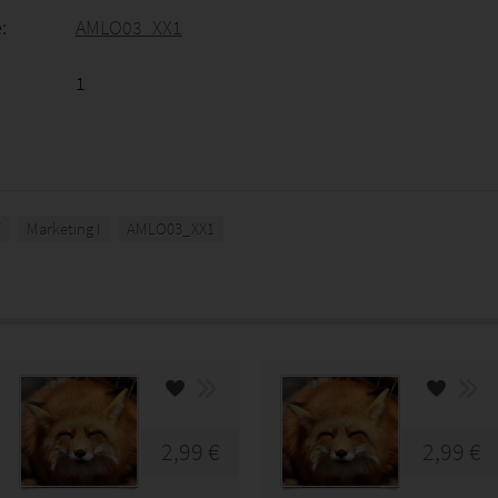
:
AMLO03_XX1
1
F
Marketing I
AMLO03_XX1
2,99 €
2,99 €