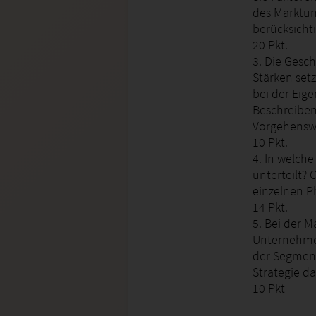
des Marktu
berücksichti
20 Pkt.
3. Die Gesc
Stärken set
bei der Eig
Beschreiben
Vorgehenswe
10 Pkt.
4. In welch
unterteilt? 
einzelnen P
14 Pkt.
5. Bei der M
Unternehme
der Segmenti
Strategie da
10 Pkt