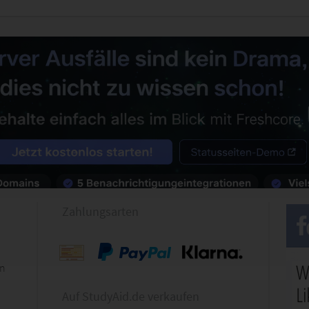
Zahlungsarten
en
Auf StudyAid.de verkaufen