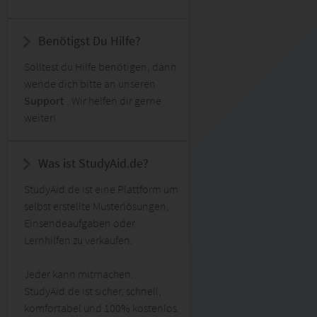
Benötigst Du Hilfe?
Solltest du Hilfe benötigen, dann
wende dich bitte an unseren
Support
. Wir helfen dir gerne
weiter!
Was ist StudyAid.de?
StudyAid.de ist eine Plattform um
selbst erstellte Musterlösungen,
Einsendeaufgaben oder
Lernhilfen zu verkaufen.
Jeder kann mitmachen.
StudyAid.de ist sicher, schnell,
komfortabel und 100% kostenlos.