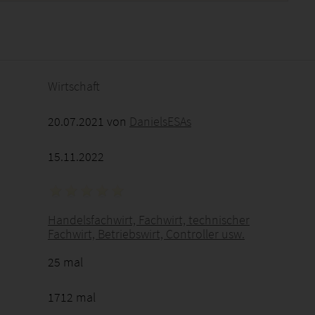
2026 - 23:45:46
Wirtschaft
20.07.2021 von
DanielsESAs
15.11.2022
Handelsfachwirt, Fachwirt, technischer
Fachwirt, Betriebswirt, Controller usw.
25 mal
1712 mal