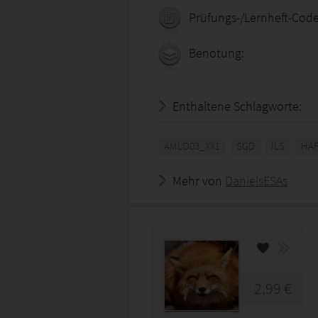
Prüfungs-/Lernheft-Code
Benotung:
Enthaltene Schlagworte:
AMLO03_XX1
SGD
ILS
HA
Mehr von
DanielsESAs
2,99 €