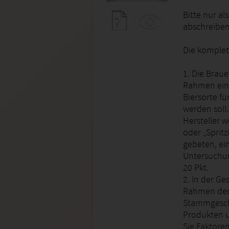
Bitte nur al
abschreiben 
Die komplett
1. Die Braue
Rahmen ein
Biersorte f
werden soll.
Hersteller w
oder „Sprit
gebeten, ei
Untersuchun
20 Pkt.
2. In der Ge
Rahmen der 
Stammgeschä
Produkten u
Sie Faktore