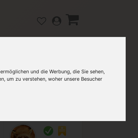
gänge
Hilfe / FAQ
 ermöglichen und die Werbung, die Sie sehen,
en, um zu verstehen, woher unsere Besucher
2,99 €
Verkäufer:
DanielsESAs