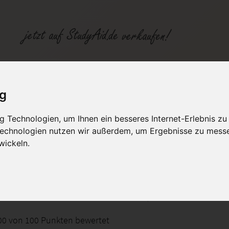
00 Punkte (SGD)
ig
fen
Kategorien
Studiengänge / Lehr
 Technologien, um Ihnen ein besseres Internet-Erlebnis zu
 Technologien nutzen wir außerdem, um Ergebnisse zu mess
wickeln.
g I
 dem Arbeitsheft AMLO03_XX1 der HAF, SGD & ILS
 100 von 100 Punkten bewertet