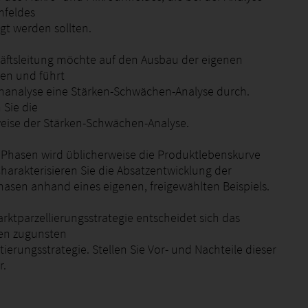
mfeldes
gt werden sollten.
häftsleitung möchte auf den Ausbau der eigenen
zen und führt
enanalyse eine Stärken-Schwächen-Analyse durch.
 Sie die
ise der Stärken-Schwächen-Analyse.
e Phasen wird üblicherweise die Produktlebenskurve
Charakterisieren Sie die Absatzentwicklung der
hasen anhand eines eigenen, freigewählten Beispiels.
arktparzellierungsstrategie entscheidet sich das
n zugunsten
erungsstrategie. Stellen Sie Vor- und Nachteile dieser
r.