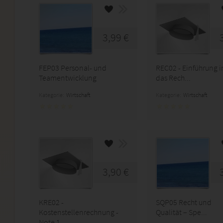
3,99 €
FEP03 Personal- und
REC02 - Einführung i
Teamentwicklung
das Rech...
Kategorie:
Wirtschaft
Kategorie:
Wirtschaft
3,90 €
KRE02 -
SQP05 Recht und
Kostenstellenrechnung -
Qualität – Spe...
Note 1