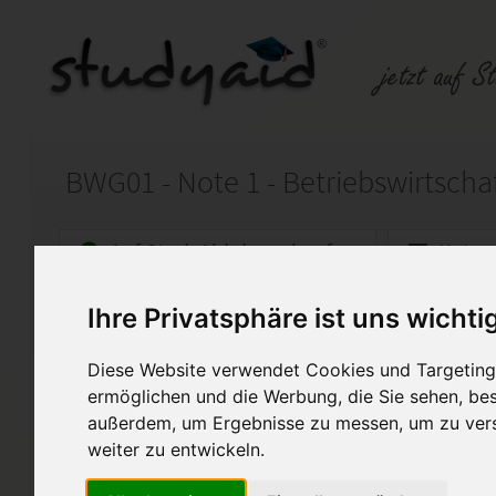
Auf StudyAid.de verkaufen
Kateg
Ihre Privatsphäre ist uns wichti
Startseite
Wirtschaft
Diese Website verwendet Cookies und Targeting 
100 von 100 Punkte
ermöglichen und die Werbung, die Sie sehen, bes
außerdem, um Ergebnisse zu messen, um zu ver
Ich biete hier meine selbst er
genannte ESA an. Diese Arbei
weiter zu entwickeln.
von 100 Punkten bewertet. Bi