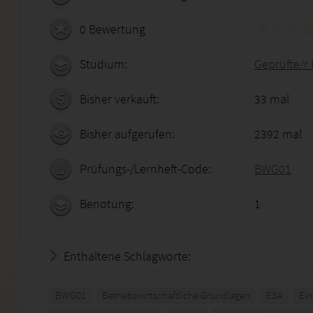
0 Bewertung
Studium:
Geprüfte/r 
Bisher verkauft:
33 mal
Bisher aufgerufen:
2392 mal
Prüfungs-/Lernheft-Code:
BWG01
Benotung:
1
Enthaltene Schlagworte:
BWG01
Betriebswirtschaftliche Grundlagen
ESA
Ei