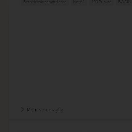
Betriebswirtschaftslehre
Note 1
100 Punkte
BWG01
Mehr von
mayfly