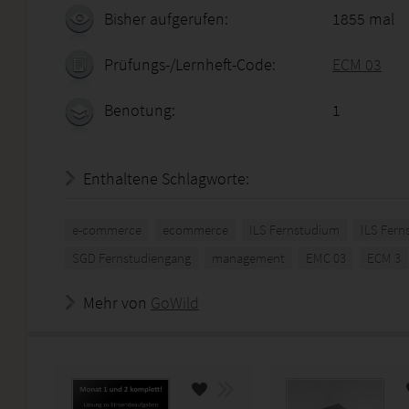
Bisher aufgerufen:
1855 mal
Prüfungs-/Lernheft-Code:
ECM 03
Benotung:
1
Enthaltene Schlagworte:
e-commerce
ecommerce
ILS Fernstudium
ILS Fern
SGD Fernstudiengang
management
EMC 03
ECM 3
Mehr von
GoWild