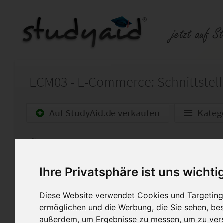
Auf StudyAid.de verkaufen
Kateg
Startseite
Wirtschaft
ECM03-XX1-N01 - E-Commerce Manager 
Ihre Privatsphäre ist uns wichti
Diese Lösung für das Studien
Diese Website verwendet Cookies und Targeting 
und 100 Punkten bewertet.
ermöglichen und die Werbung, die Sie sehen, bes
Anmerkungen zur Lösung "he
außerdem, um Ergebnisse zu messen, um zu ver