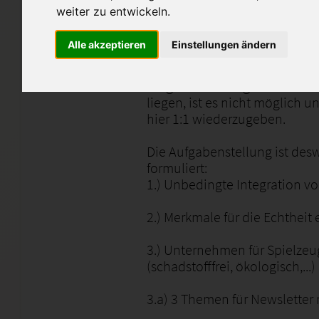
Aufgabe 5a) gibt es eine Zusa
weiter zu entwickeln.
Lösung entsprechend erwähnt 
Punktzahl).
Alle akzeptieren
Einstellungen ändern
Da die Urheberrechte des Stu
Aufgabenstellung aus dem Hef
liegen, ist es nicht möglich un
hier 1:1 wiederzugeben.
Die Aufgabenstellung ist de
formuliert:
1.) Unbedingte Integration vo
2.) Merkmale für die Echtheit 
3.) Unternehmen für Spielze
(schadstofffrei, ökologisch,...)
3.a) 3 Themen für Newslette