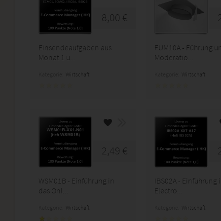
8,00 €
Einsendeaufgaben aus
FUM10A - Führung u
Monat 1 u...
Moderatio...
Kategorie:
Wirtschaft
Kategorie:
Wirtschaft
2,49 €
WSM01B - Einführung in
IBS02A - Einführung 
das Onl...
Electro...
Kategorie:
Wirtschaft
Kategorie:
Wirtschaft