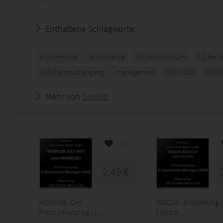
Enthaltene Schlagworte:
e-commerce
ecommerce
ILS Fernstudium
ILS Fern
SGD Fernstudiengang
management
WSM 01B
WSM
Mehr von
GoWild
2,49 €
WSM03B -Der
IBS02A - Einführung 
Produktkatalog | L...
Electro...