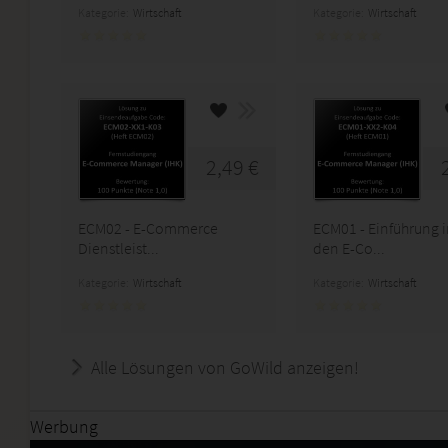
Kategorie:
Wirtschaft
Kategorie:
Wirtschaft
2,49 €
ECM02 - E-Commerce
ECM01 - Einführung 
Dienstleist...
den E-Co...
Kategorie:
Wirtschaft
Kategorie:
Wirtschaft
Alle Lösungen von GoWild anzeigen!
Werbung