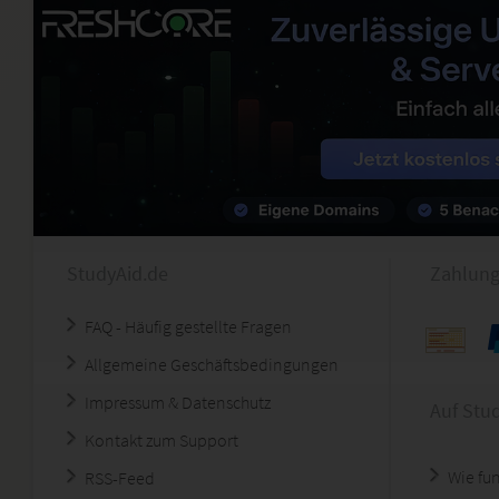
StudyAid.de
Zahlung
FAQ - Häufig gestellte Fragen
Allgemeine Geschäftsbedingungen
Impressum & Datenschutz
Auf Stu
Kontakt zum Support
Wie fun
RSS-Feed