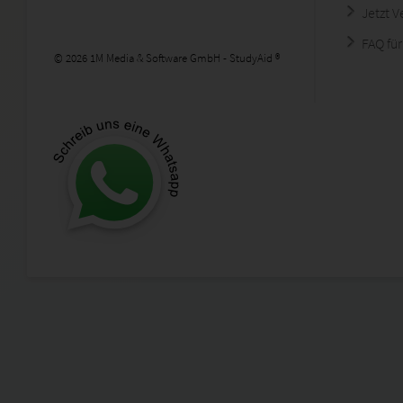
Jetzt 
FAQ für
© 2026 1M Media & Software GmbH - StudyAid ®