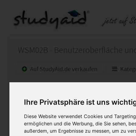
Auf StudyAid.de verkaufen
Kateg
Startseite
Wirtschaft
Ihre Privatsphäre ist uns wichti
WSM02B-XX2-A02 - E-Commerce Manager
Diese Lösung für das Studie
Diese Website verwendet Cookies und Targeting 
1,0 und 100 Punkten bewertet
ermöglichen und die Werbung, die Sie sehen, bes
Anmerkung zur Lösung ledigl
außerdem, um Ergebnisse zu messen, um zu ver