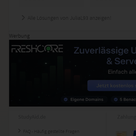
Alle Lösungen von JuliaL93 anzeigen!
Werbung
StudyAid.de
Zahlung
FAQ - Häufig gestellte Fragen