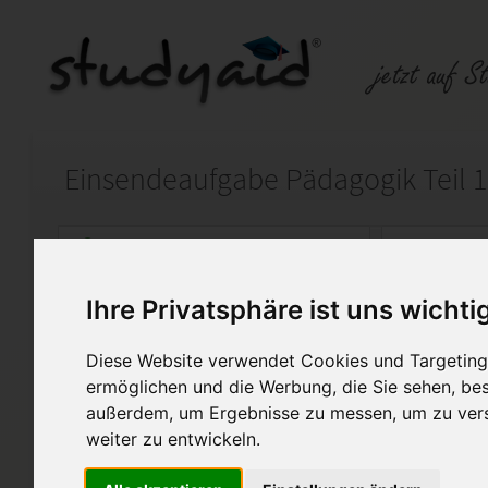
Einsendeaufgabe Pädagogik Teil 1
Auf StudyAid.de verkaufen
Kateg
Ihre Privatsphäre ist uns wichti
Startseite
Wirtschaft
Diese Website verwendet Cookies und Targeting 
PÄDB 1-XX1-A05 für ILS/SGD
ermöglichen und die Werbung, die Sie sehen, bes
außerdem, um Ergebnisse zu messen, um zu ver
Hallo liebe Mitstudierende,
weiter zu entwickeln.
hier könnt ihr meine Muster