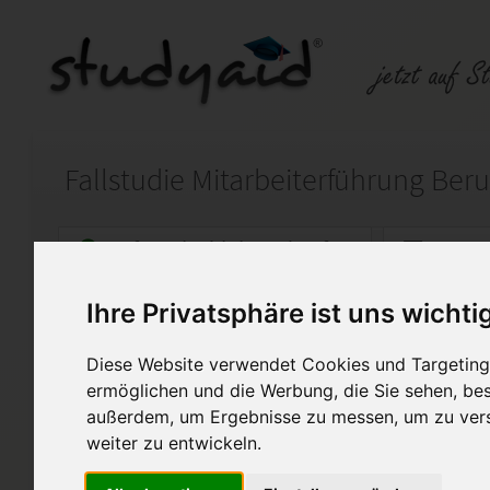
Auf StudyAid.de verkaufen
Kateg
Ihre Privatsphäre ist uns wichti
Startseite
Wirtschaft
Diese Website verwendet Cookies und Targeting 
PR_FSTU17_Fallstudie ILS/
ermöglichen und die Werbung, die Sie sehen, bes
außerdem, um Ergebnisse zu messen, um zu ver
Hallo liebe Mitstudierende,
weiter zu entwickeln.
hier könnt ihr meine Musterl