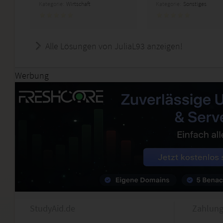
Kategorie:
Wirtschaft
Kategorie:
Sonstiges
Alle Lösungen von JuliaL93 anzeigen!
Werbung
StudyAid.de
Zahlung