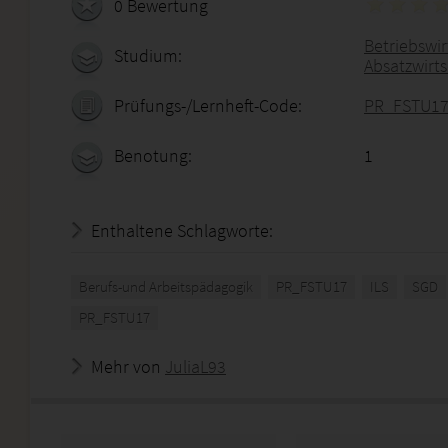
0 Bewertung
Betriebswirt
Studium:
Absatzwirt
Prüfungs-/Lernheft-Code:
PR_FSTU1
Benotung:
1
Enthaltene Schlagworte:
Berufs-und Arbeitspädagogik
PR_FSTU17
ILS
SGD
PR_FSTU17
Mehr von
JuliaL93