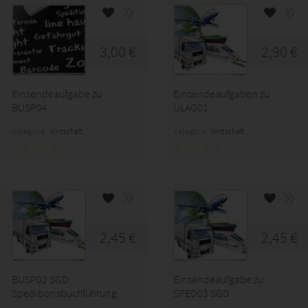
3,00 €
2,90 €
Einsendeaufgabe zu
Einsendeaufgaben zu
BUSP04
ULAG01
Kategorie:
Wirtschaft
Kategorie:
Wirtschaft
2,45 €
2,45 €
BUSP02 SGD
Einsendeaufgabe zu
Speditionsbuchführung
SPED03 SGD