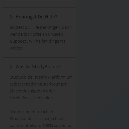
Benötigst Du Hilfe?
Solltest du Hilfe benötigen, dann
wende dich bitte an unseren
Support
. Wir helfen dir gerne
weiter!
Was ist StudyAid.de?
StudyAid.de ist eine Plattform um
selbst erstellte Musterlösungen,
Einsendeaufgaben oder
Lernhilfen zu verkaufen.
Jeder kann mitmachen.
StudyAid.de ist sicher, schnell,
komfortabel und 100% kostenlos.