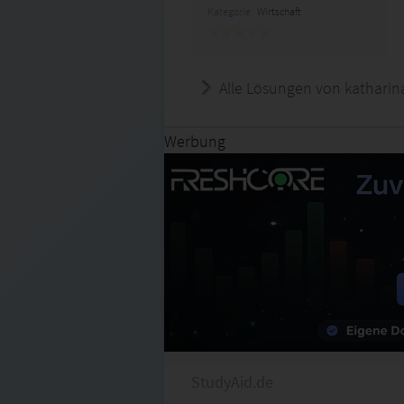
Kategorie:
Wirtschaft
Alle Lösungen von katharin
Werbung
StudyAid.de