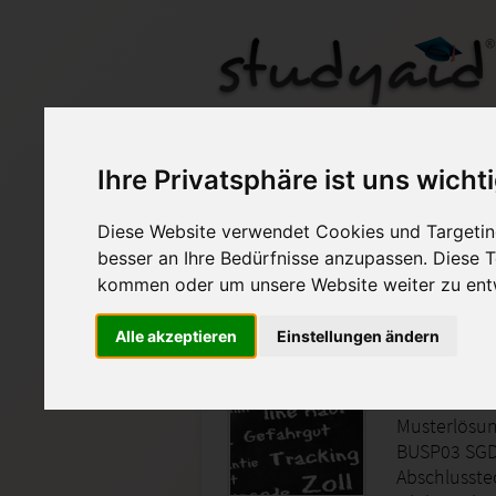
Einsendeaufgabe zu
Ihre Privatsphäre ist uns wicht
Diese Website verwendet Cookies und Targeting
Auf StudyAid.de verkau
besser an Ihre Bedürfnisse anzupassen. Diese
kommen oder um unsere Website weiter zu ent
Startseite
Wirtschaft
Alle akzeptieren
Einstellungen ändern
BUSP03 
Musterlösun
BUSP03 SGD
Abschlusste