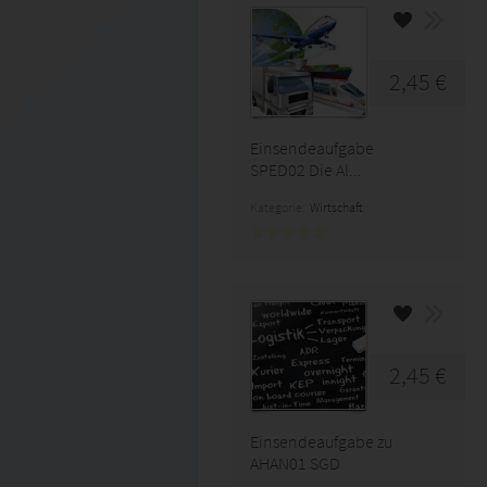
2,45 €
Einsendeaufgabe
SPED02 Die Al...
Kategorie:
Wirtschaft
2,45 €
Einsendeaufgabe zu
AHAN01 SGD