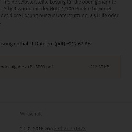
er meine selbsterstellte Lösung für die oben genannte
se Arbeit wurde mit der Note 1/100 Punkte bewertet.
det diese Lösung nur zur Unterstützung, als Hilfe oder
.
.
ösung enthält 1 Dateien: (pdf) ~212.67 KB
endeaufgabe zu BUSP03.pdf
~ 212.67 KB
2026 - 13:31:04
Wirtschaft
27.02.2018 von
katharina1423