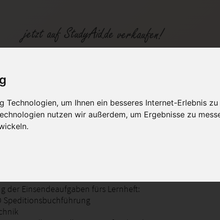
 BUSP03 SGD
ig
 Technologien, um Ihnen ein besseres Internet-Erlebnis zu
fen
Kategorien
Studiengänge / Lehr
 Technologien nutzen wir außerdem, um Ergebnisse zu mess
wickeln.
Speditionsbuchführung Abschlusstechnik
g der Einsendeaufgaben fürs Lernheft:
 Speditionsbuchführung
chnik