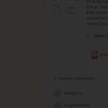
Ich biete hi
ESA an. Die
Bitte verwen
Denkanstoß
Vielen Dank
Diese L
Eins
Weitere Information:
20.07.
Kategorie:
Eingestellt am: