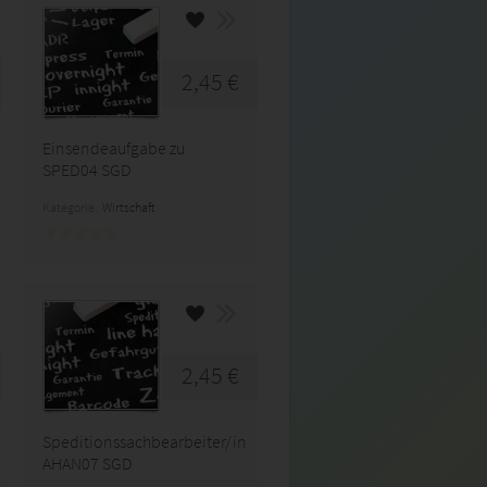
2,45 €
Einsendeaufgabe zu
SPED04 SGD
Kategorie:
Wirtschaft
2,45 €
Speditionssachbearbeiter/in
AHAN07 SGD