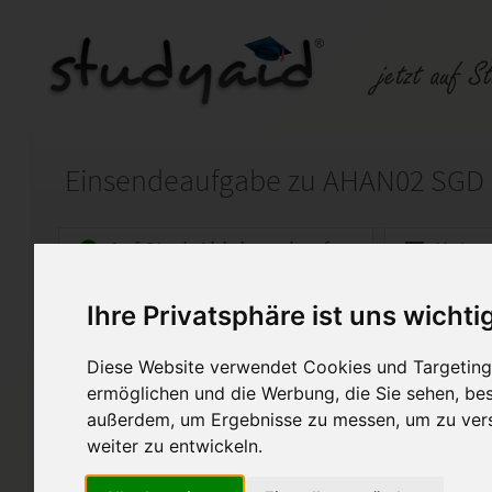
Einsendeaufgabe zu AHAN02 SGD
Auf StudyAid.de verkaufen
Kateg
Ihre Privatsphäre ist uns wichti
Startseite
Wirtschaft
Diese Website verwendet Cookies und Targeting 
AHAN02 Praxiswissen Auße
ermöglichen und die Werbung, die Sie sehen, bes
außerdem, um Ergebnisse zu messen, um zu ver
Musterlösung der Einsendeauf
AHAN02 SGD
weiter zu entwickeln.
Praxiswissen Außenhandel