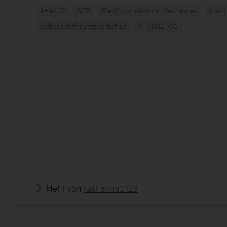
AHAN02
SGD
Die Wirtschaftsform des Landes
Markt
Selbstbelieferungsvorbehalt
AHAN02 -XX1
Mehr von
katharina1423