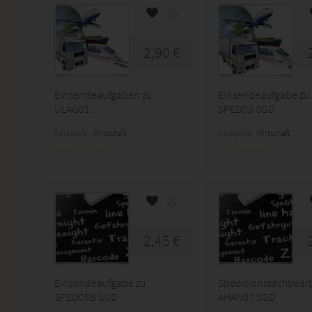
2,90 €
Einsendeaufgaben zu
Einsendeaufgabe zu
ULAG01
SPED03 SGD
Kategorie:
Wirtschaft
Kategorie:
Wirtschaft
2,45 €
Einsendeaufgabe zu
Speditionssachbearb
SPED05B SGD
AHAN07 SGD