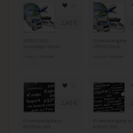
2,45 €
SPED01 SGD -
Einsendeaufgabe
Grundlagen des Gü...
SPED02 Die Al...
Kategorie:
Wirtschaft
Kategorie:
Wirtschaft
2,45 €
Einsendeaufgabe zu
Einsendeaufgabe zu
REWE04N SGD
AHAN01 SGD