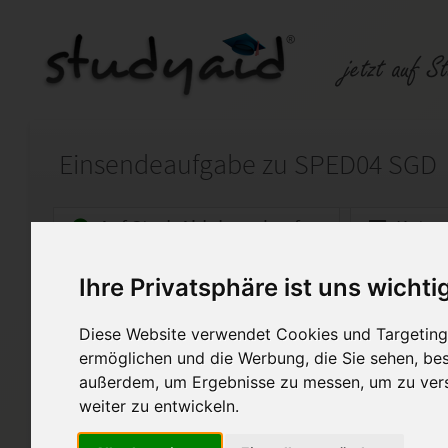
Einsendeaufgabe zu SPED04 SGD
Auf StudyAid.de verkaufen
Kateg
Ihre Privatsphäre ist uns wichti
Startseite
Wirtschaft
Diese Website verwendet Cookies und Targeting 
SPED04 Rechtsgrundlagen und P
ermöglichen und die Werbung, die Sie sehen, bes
außerdem, um Ergebnisse zu messen, um zu ver
Musterlösung der Einsendeauf
SPED04
weiter zu entwickeln.
Rechtsgrundlagen und Praxis