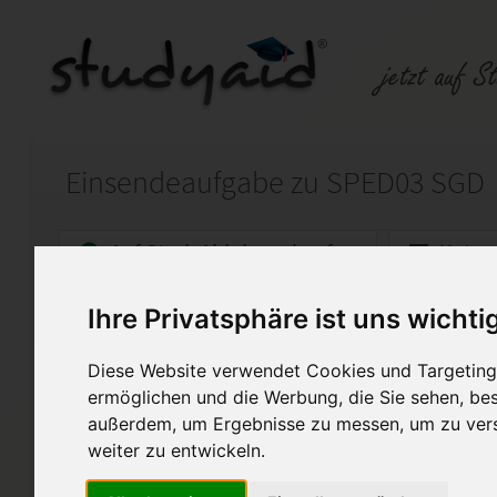
Einsendeaufgabe zu SPED03 SGD
Auf StudyAid.de verkaufen
Kateg
Ihre Privatsphäre ist uns wichti
Startseite
Wirtschaft
Diese Website verwendet Cookies und Targeting 
SPED03 Grundlagen des Eise
ermöglichen und die Werbung, die Sie sehen, bes
außerdem, um Ergebnisse zu messen, um zu ver
Musterlösung der Einsendeauf
SPED03
weiter zu entwickeln.
Grundlagen des Eisenbahnver