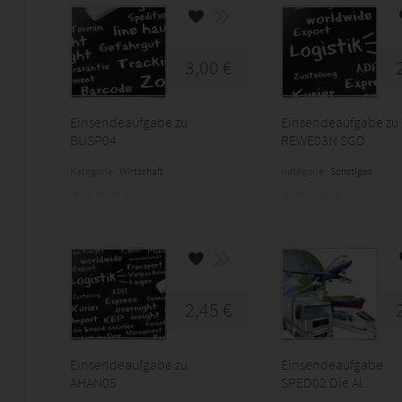
3,00 €
Einsendeaufgabe zu
Einsendeaufgabe zu
BUSP04
REWE03N SGD
Kategorie:
Wirtschaft
Kategorie:
Sonstiges
2,45 €
Einsendeaufgabe zu
Einsendeaufgabe
AHAN05
SPED02 Die Al...