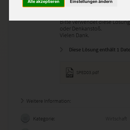
Alle akzeptieren
Einstellungen ändern
Diese Arbeit wurde mit der N
Bitte verwendet diese Lösung 
oder Denkanstoß.
Vielen Dank.
Diese Lösung enthält 1 Date
SPED03.pdf
Weitere Information:
20.07.2026 - 08:37:24
Kategorie:
Wirtschaft