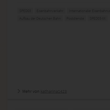
SPED03
Eisenbahnverkehr
Internationaler Eisenbahnv
Aufbau der Deutschen Bahn
Postdienste
SPED03-XX
Mehr von
katharina1423