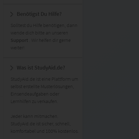
Benötigst Du Hilfe?
Solltest du Hilfe benötigen, dann
wende dich bitte an unseren
Support
. Wir helfen dir gerne
weiter!
Was ist StudyAid.de?
StudyAid.de ist eine Plattform um
selbst erstellte Musterlösungen,
Einsendeaufgaben oder
Lernhilfen zu verkaufen.
Jeder kann mitmachen.
StudyAid.de ist sicher, schnell,
komfortabel und 100% kostenlos.