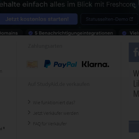
Zahlungsarten
en
Auf StudyAid.de verkaufen
Wie funktioniert das?
Jetzt Verkäufer werden
FAQ für Verkäufer
d ®