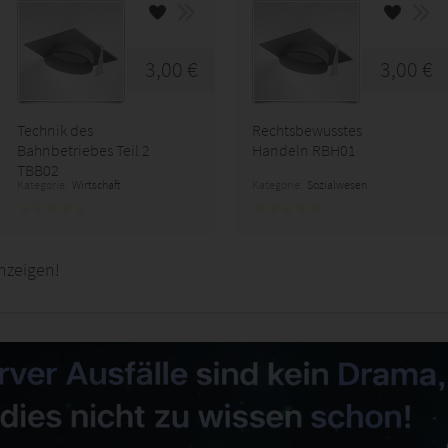
3,00 €
3,00 €
Technik des
Rechtsbewusstes
Bahnbetriebes Teil 2
Handeln RBH01
TBB02
Kategorie:
Wirtschaft
Kategorie:
Sozialwesen
nzeigen!