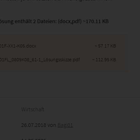
ösung enthält 2 Dateien: (docx,pdf) ~170.11 KB
1F-XX1-K05.docx
~ 57.17 KB
1FL_0809K08_61-1_Lösungsskizze.pdf
~ 112.95 KB
2026 - 07:27:11
Wirtschaft
26.07.2018 von
Bagi01