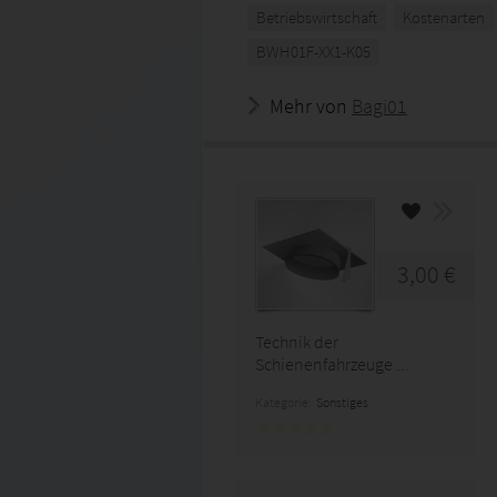
Betriebswirtschaft
Kostenarten
BWH01F-XX1-K05
Mehr von
Bagi01
3,00 €
Technik der
Schienenfahrzeuge ...
Kategorie:
Sonstiges