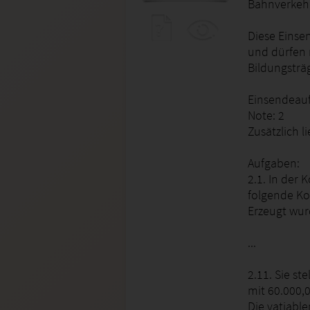
Bahnverkehr
Diese Einse
und dürfen 
Bildungsträ
Einsendeauf
Note: 2
Zusätzlich l
Aufgaben:
2.1. In der
folgende Ko
Erzeugt wurd
...
2.11. Sie st
mit 60.000,
Die vatiable