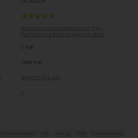
14.05.2025
Geprüfte/r Industriemeister/in (IHK),
Fachrichtung Bahnverkehr mit AEVO
5 mal
2094 mal
:
BWH01F-XX1-K05
2
Einsendeaufgaben
IHK
Lösung
Hilfe
Industriemeister