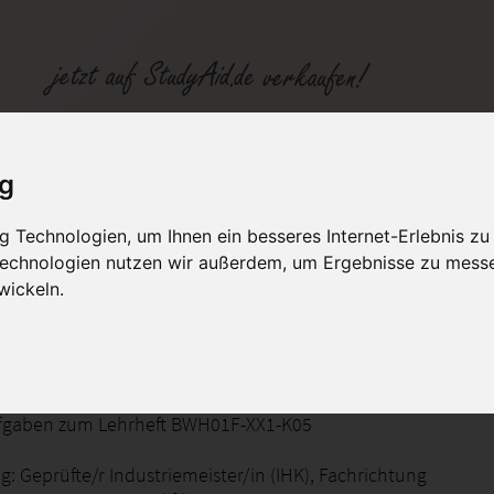
Fallbeispiele Betriebswirtschaftliches Handeln BWH01F
ig
 Technologien, um Ihnen ein besseres Internet-Erlebnis zu
fen
Kategorien
Studiengänge / Lehr
 Technologien nutzen wir außerdem, um Ergebnisse zu mess
wickeln.
XX1-K05
fgaben zum Lehrheft BWH01F-XX1-K05
: Geprüfte/r Industriemeister/in (IHK), Fachrichtung