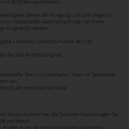
 mit AEVO Basisqualifikation
ndeaufgabe dienen der Anregung und zum Vergleich
nicht unbearbeitet weiterverkauft oder bei Ihrem
ger eingereicht werden.
gabe + Korrektur Erreichte Punkte: 86 / 100
iegt die SGD Musterlösung bei.
 Kostenstelle "Bier und Limonaden" fielen im September
sten an:
en 15.400 Hektoliter Getränke. ...
ellen Kuckucksuhren her. Die Fixkosten beanschlagen Sie
00€ pro Monat.
n Kosten je Uhr setzten sich wie folgt zusammen: