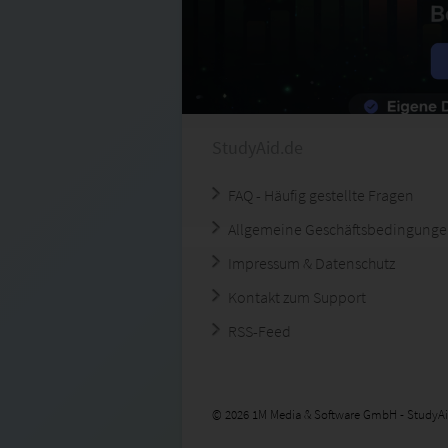
StudyAid.de
FAQ - Häufig gestellte Fragen
Allgemeine Geschäftsbedingung
Impressum & Datenschutz
Kontakt zum Support
RSS-Feed
© 2026 1M Media & Software GmbH - StudyAi