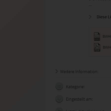
...
Diese L
BWH0
BWH0
Weitere Information:
19.07.
Kategorie:
Eingestellt am: