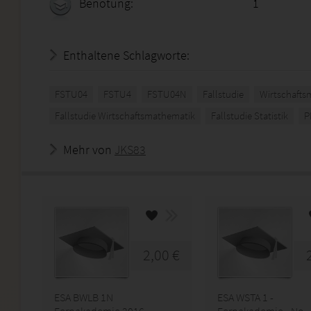
Benotung:
1
Enthaltene Schlagworte:
FSTU04
FSTU4
FSTU04N
Fallstudie
Wirtschafts
Fallstudie Wirtschaftsmathematik
Fallstudie Statistik
P
Mehr von
JKS83
2,00 €
ESA BWLB 1N
ESA WSTA 1 -