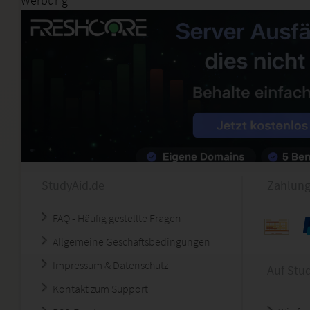
Werbung
StudyAid.de
Zahlung
FAQ - Häufig gestellte Fragen
Allgemeine Geschäftsbedingungen
Impressum & Datenschutz
Auf Stu
Kontakt zum Support