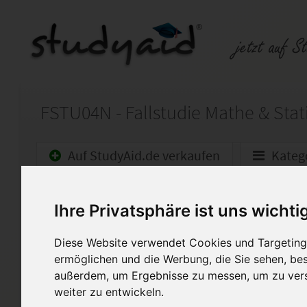
Auf StudyAid.de verkaufen
Kateg
Startseite
Wirtschaft
Ihre Privatsphäre ist uns wichti
Fallstudie Wrtschaftsmathema
Diese Website verwendet Cookies und Targeting 
ermöglichen und die Werbung, die Sie sehen, bes
Die Fallstudie PR-FSTU04N wu
außerdem, um Ergebnisse zu messen, um zu ver
(100/100 Punkten).
weiter zu entwickeln.