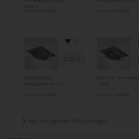
Fernakademie 2016 -
Fernakademie - No..
Note 1
Kategorie:
Wirtschaft
Kategorie:
Wirtschaft
2,00 €
ESA ECON 6N -
ESA FIN6 - Fernakad
Fernakademie - N...
- Note...
Kategorie:
Wirtschaft
Kategorie:
Wirtschaft
Alle Lösungen von JKS83 anzeigen!