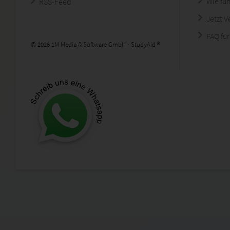
Wie fun
RSS-Feed
Jetzt 
FAQ für
© 2026 1M Media & Software GmbH - StudyAid ®