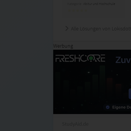
Kategorie:
Abitur und Hochschule
Alle Lösungen von Lokisdott
Werbung
StudyAid.de