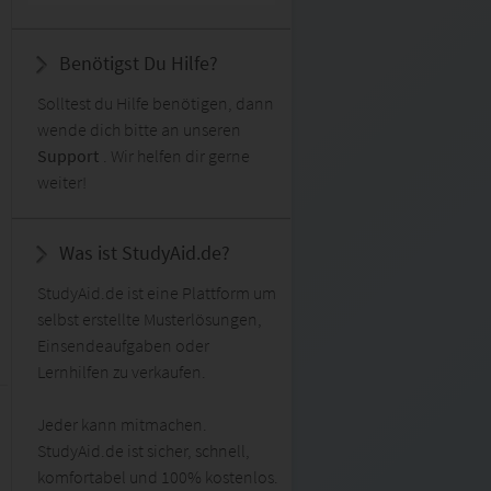
Benötigst Du Hilfe?
Solltest du Hilfe benötigen, dann
wende dich bitte an unseren
Support
. Wir helfen dir gerne
weiter!
Was ist StudyAid.de?
StudyAid.de ist eine Plattform um
selbst erstellte Musterlösungen,
Einsendeaufgaben oder
Lernhilfen zu verkaufen.
Jeder kann mitmachen.
StudyAid.de ist sicher, schnell,
komfortabel und 100% kostenlos.