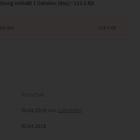
ösung enthält 1 Dateien: (doc) ~113.5 KB
03.doc
~ 113.5 KB
2026 - 14:39:14
Wirtschaft
30.04.2018 von
Lokisdottir
30.04.2018