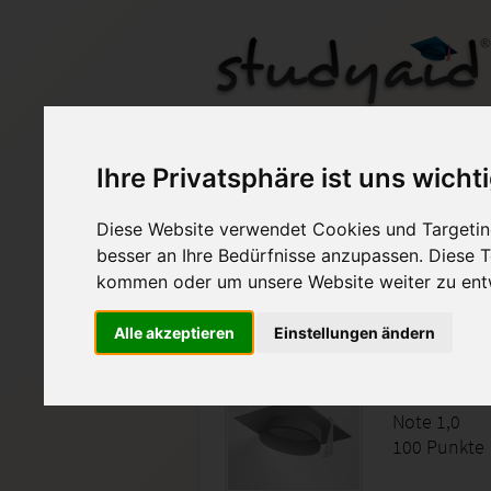
LOGS03
Ihre Privatsphäre ist uns wicht
Diese Website verwendet Cookies und Targeting
Auf StudyAid.de verkau
besser an Ihre Bedürfnisse anzupassen. Diese
kommen oder um unsere Website weiter zu ent
Startseite
Wirtschaft
Alle akzeptieren
Einstellungen ändern
Logistik 
Note 1,0
100 Punkte