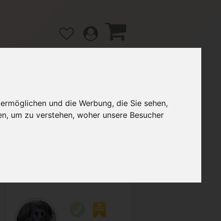
 ermöglichen und die Werbung, die Sie sehen,
gänge
Hilfe / FAQ
en, um zu verstehen, woher unsere Besucher
3,89 €
Verkäufer:
Lokisdottir