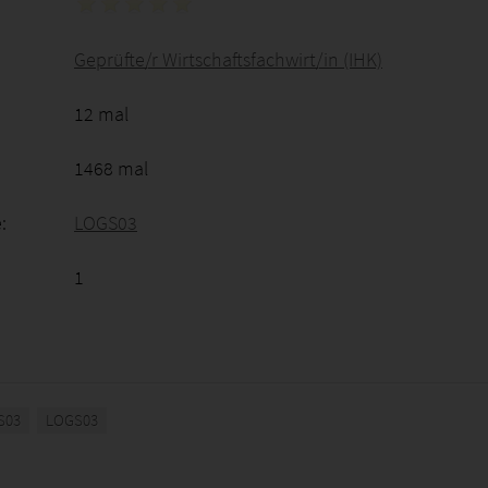
Geprüfte/r Wirtschaftsfachwirt/in (IHK)
12 mal
1468 mal
:
LOGS03
1
S03
LOGS03