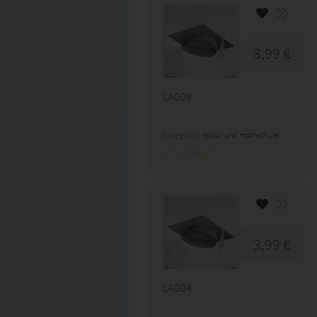
3,99 €
LAG09
Kategorie:
Abitur und Hochschule
3,99 €
LAG04