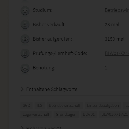
Studium:
Betriebswir
Bisher verkauft:
23 mal
Bisher aufgerufen:
3150 mal
Prüfungs-/Lernheft-Code:
BLW01-XX1
Benotung:
1
Enthaltene Schlagworte:
SGD
ILS
Betriebswirtschaft
Einsendeaufgaben
L
Lagerwirtschaft
Grundlagen
BLW01
BLW01-XX1-A21
Mehr von
Bagi01