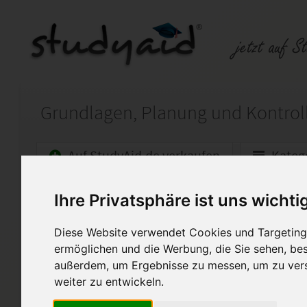
Auf StudyAid.de verkaufen
Kateg
Ihre Privatsphäre ist uns wichti
Startseite
Wirtschaft
Diese Website verwendet Cookies und Targeting 
BLW01-XX1-A21
ermöglichen und die Werbung, die Sie sehen, bes
Einsendeaufgaben zum Lehrh
außerdem, um Ergebnisse zu messen, um zu ver
weiter zu entwickeln.
Fernlehrgang: Betriebswirtsc