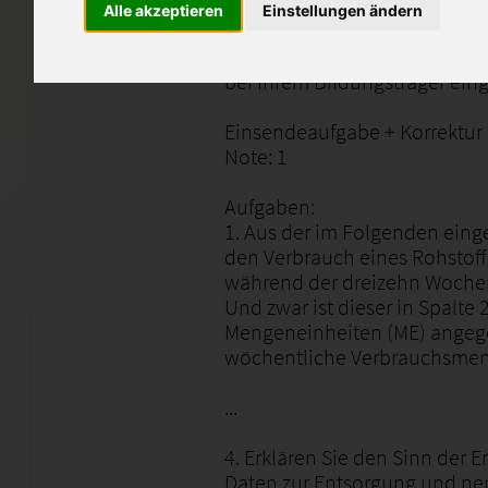
Alle akzeptieren
Einstellungen ändern
Diese Einsendeaufgabe dien
Vergleich und dürfen nicht un
bei Ihrem Bildungsträger ein
Einsendeaufgabe + Korrektur 
Note: 1
Aufgaben:
1. Aus der im Folgenden eing
den Verbrauch eines Rohstoff
während der dreizehn Woche
Und zwar ist dieser in Spalte 2
Mengeneinheiten (ME) angegeb
wöchentliche Verbrauchsmenge
...
4. Erklären Sie den Sinn der E
Daten zur Entsorgung und nen