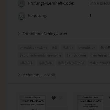
Prüfungs-/Lernheft-Code:
IMMA 8N-X
Benotung:
1
Enthaltene Schlagworte:
Immobilienmakler
ILS
Makler
Immobilien
Real E
Geprüfter Immobilienmakler
Fernstudium
Fernlehrgan
IMMA08N
IMMA 8N
IMMA 8N-XX1-K08
Maklerpraxis I
Mehr von
Justdoit