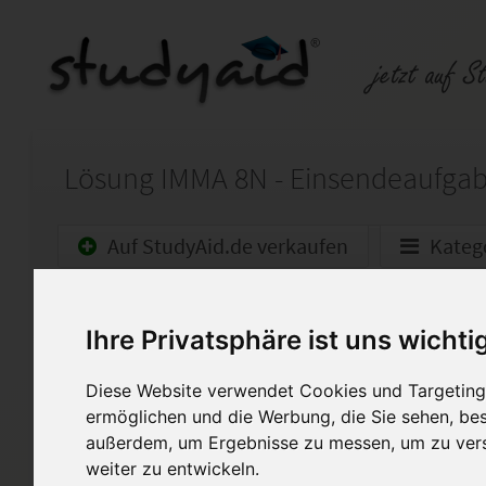
Auf StudyAid.de verkaufen
Kateg
Startseite
Wirtschaft
Ihre Privatsphäre ist uns wichti
Maklerpraxis I
Diese Website verwendet Cookies und Targeting 
Nach meinem Masterstudium (
ermöglichen und die Werbung, die Sie sehen, bes
habe ich als Vorbereitung zu
außerdem, um Ergebnisse zu messen, um zu ver
gepr. Immobilienmakler ILS i
weiter zu entwickeln.