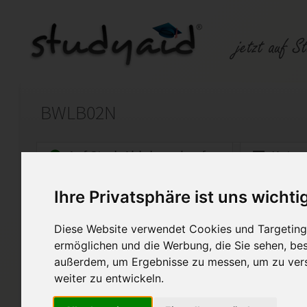
BWLB02N
Auf StudyAid.de verkaufen
Kateg
Ihre Privatsphäre ist uns wichti
Startseite
Wirtschaft
Diese Website verwendet Cookies und Targeting 
Grundlagen des betrieblic
ermöglichen und die Werbung, die Sie sehen, bes
außerdem, um Ergebnisse zu messen, um zu ver
Note 2
weiter zu entwickeln.
85 Punkte