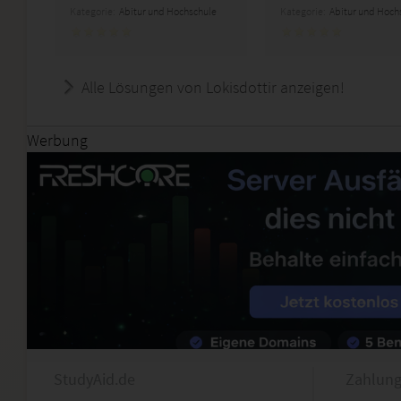
Kategorie:
Abitur und Hochschule
Kategorie:
Abitur und Hoch
Alle Lösungen von Lokisdottir anzeigen!
Werbung
StudyAid.de
Zahlung