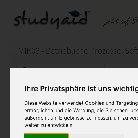
Auf StudyAid.de verkaufen
Kateg
Ihre Privatsphäre ist uns wichti
Startseite
Wirtschaft
Diese Website verwendet Cookies und Targeting 
Betriebswirtschaftliches Ha
ermöglichen und die Werbung, die Sie sehen, bes
außerdem, um Ergebnisse zu messen, um zu ver
Hier biete ich die ausführliche
weiter zu entwickeln.
MIK03 für den geprüften Medienf