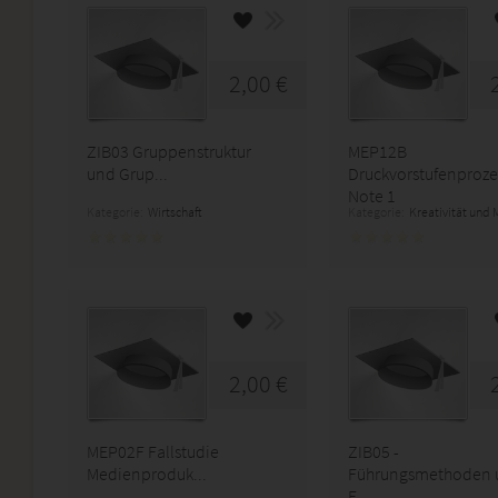
2,00 €
ZIB03 Gruppenstruktur
MEP12B
und Grup...
Druckvorstufenproze
Note 1
Kategorie:
Wirtschaft
Kategorie:
Kreativität und
2,00 €
MEP02F Fallstudie
ZIB05 -
Medienproduk...
Führungsmethoden 
F...