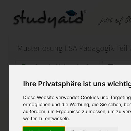
Musterlösung ESA Pädagogik Teil 
Auf StudyAid.de verkaufen
Kateg
Ihre Privatsphäre ist uns wichti
Startseite
Wirtschaft
Diese Website verwendet Cookies und Targeting 
PÄDB 2-0410-A04 für ILS/SG
ermöglichen und die Werbung, die Sie sehen, bes
außerdem, um Ergebnisse zu messen, um zu ver
Hallo liebe Mitstudierende,
weiter zu entwickeln.
hier könnt ihr meine Muster