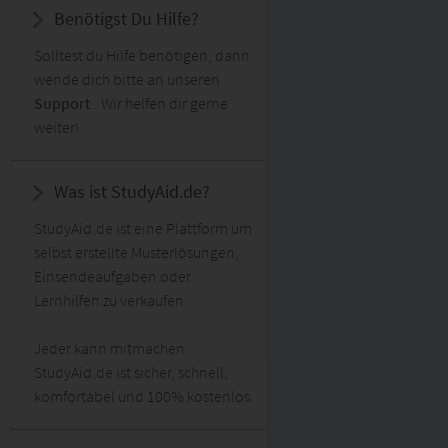
Benötigst Du Hilfe?
Solltest du Hilfe benötigen, dann
wende dich bitte an unseren
Support
. Wir helfen dir gerne
weiter!
Was ist StudyAid.de?
StudyAid.de ist eine Plattform um
selbst erstellte Musterlösungen,
Einsendeaufgaben oder
Lernhilfen zu verkaufen.
Jeder kann mitmachen.
StudyAid.de ist sicher, schnell,
komfortabel und 100% kostenlos.