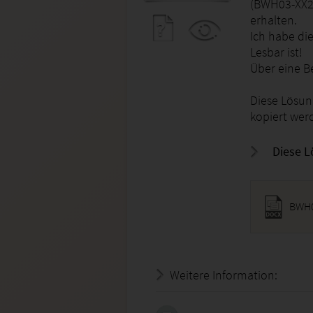
(BWH03-XX2-
erhalten.
Ich habe di
Lesbar ist!
Über eine B
Diese Lösung
kopiert wer
Diese L
BWH0
Weitere Information:
22.07.