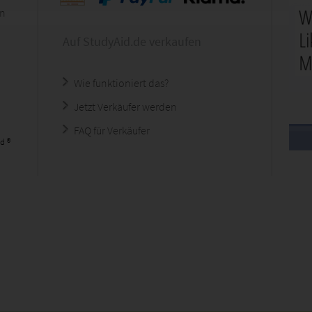
en
Auf StudyAid.de verkaufen
Wie funktioniert das?
Jetzt Verkäufer werden
FAQ für Verkäufer
d ®