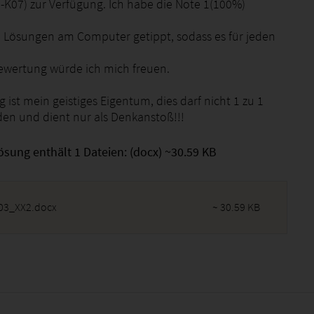
K07) zur Verfügung. Ich habe die Note 1(100%)
e Lösungen am Computer getippt, sodass es für jeden
ewertung würde ich mich freuen.
 ist mein geistiges Eigentum, dies darf nicht 1 zu 1
den und dient nur als Denkanstoß!!!
ösung enthält 1 Dateien: (docx) ~30.59 KB
3_XX2.docx
~ 30.59 KB
2026 - 12:02:01