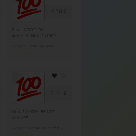
7,50 €
Paket NTG01-04
komplett Note 1 (100%)
Kategorie:
Rechnungswesen
2,74 €
Note 1 (100%) BEIN07-
XX4-K05
Kategorie:
Technik und Informatik