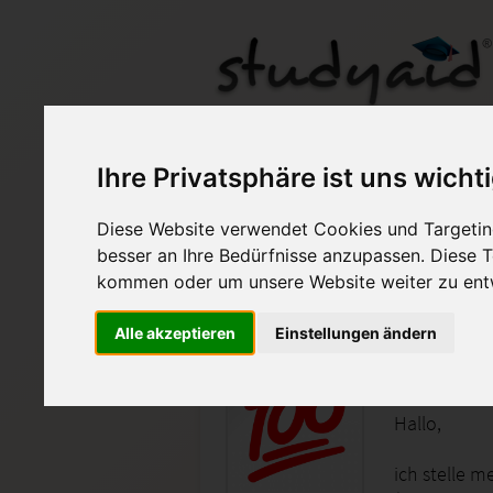
Note 1 (100%) BWH0
Ihre Privatsphäre ist uns wicht
Diese Website verwendet Cookies und Targeting
Auf StudyAid.de verkau
besser an Ihre Bedürfnisse anzupassen. Diese
kommen oder um unsere Website weiter zu ent
Startseite
Wirtschaft
Alle akzeptieren
Einstellungen ändern
Einsendeau
Hallo,
ich stelle m