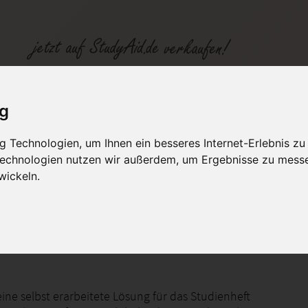
3-XX2-K07
ig
 Technologien, um Ihnen ein besseres Internet-Erlebnis zu
fen
Kategorien
Studiengänge / Lehr
 Technologien nutzen wir außerdem, um Ergebnisse zu mess
wickeln.
fgabe BWH03, BWH03-XX2-K07, Betriebswirtschaftliches Handeln
eine selbst erarbeitete Lösung für das Studienheft