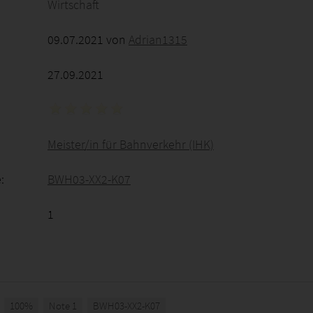
Wirtschaft
09.07.2021 von
Adrian1315
27.09.2021
Meister/in für Bahnverkehr (IHK)
:
BWH03-XX2-K07
1
100%
Note 1
BWH03-XX2-K07