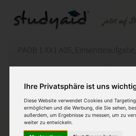
PÄDB 1 XX1 A05, Einsendeaufgabe,
Auf StudyAid.de verkaufen
Kateg
Ihre Privatsphäre ist uns wichti
Startseite
Wirtschaft
Diese Website verwendet Cookies und Targeting 
Grundfragen der Berufsbild
ermöglichen und die Werbung, die Sie sehen, bes
außerdem, um Ergebnisse zu messen, um zu ver
Ich biete hier meine selbsters
weiter zu entwickeln.
genannte Einsendeaufgabe an.
Note 1 bewertet. Diese Lösung