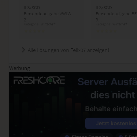
ILS/SGD
ILS/SGD
Einsendeaufgabe VWLW
Einsendeaufgabe B
2...
3...
Kategorie:
Wirtschaft
Kategorie:
Wirtschaft
Alle Lösungen von Felix07 anzeigen!
Werbung