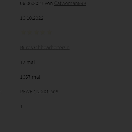
06.06.2021 von
Catwoman999
16.10.2022
Bürosachbearbeiter/in
12 mal
1657 mal
:
REWE 1N-XX1-A05
1