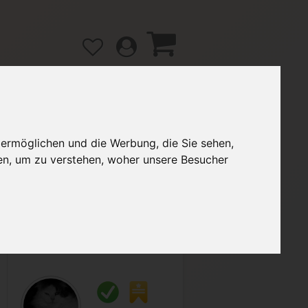
 ermöglichen und die Werbung, die Sie sehen,
gänge
Hilfe / FAQ
en, um zu verstehen, woher unsere Besucher
2,90 €
Verkäufer:
Catwoman999