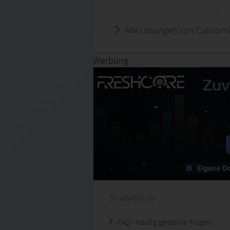
Alle Lösungen von Catwom
Werbung
StudyAid.de
FAQ - Häufig gestellte Fragen