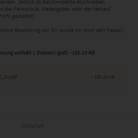
erden. Jedoch ist das komplette Abschreiben,
an der Fernschule, Weitergeben oder der Verkauf
icht gestattet!
ositive Bewertung von Dir, würde ich mich sehr freuen!
ösung enthält 1 Dateien: (pdf) ~185.29 KB
_1N.pdf
~ 185.29 KB
2026 - 03:21:11
Wirtschaft