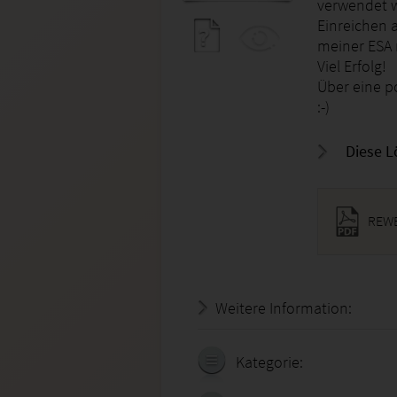
verwendet w
Einreichen 
meiner ESA n
Viel Erfolg!
Über eine p
:-)
Diese L
REWE
Weitere Information:
22.07.
Kategorie: