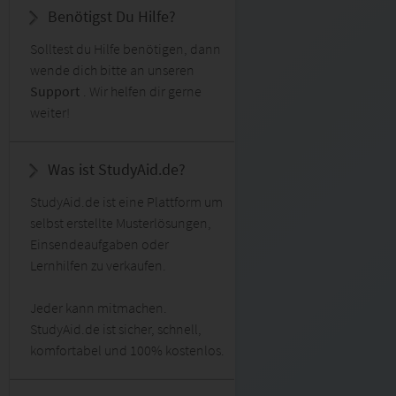
Benötigst Du Hilfe?
Solltest du Hilfe benötigen, dann
wende dich bitte an unseren
Support
. Wir helfen dir gerne
weiter!
Was ist StudyAid.de?
StudyAid.de ist eine Plattform um
selbst erstellte Musterlösungen,
Einsendeaufgaben oder
Lernhilfen zu verkaufen.
Jeder kann mitmachen.
StudyAid.de ist sicher, schnell,
komfortabel und 100% kostenlos.