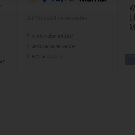
en
Auf StudyAid.de verkaufen
Wie funktioniert das?
Jetzt Verkäufer werden
FAQ für Verkäufer
d ®