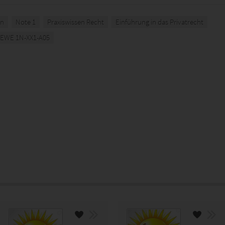
in
Note 1
Praxiswissen Recht
Einführung in das Privatrecht
EWE 1N-XX1-A05