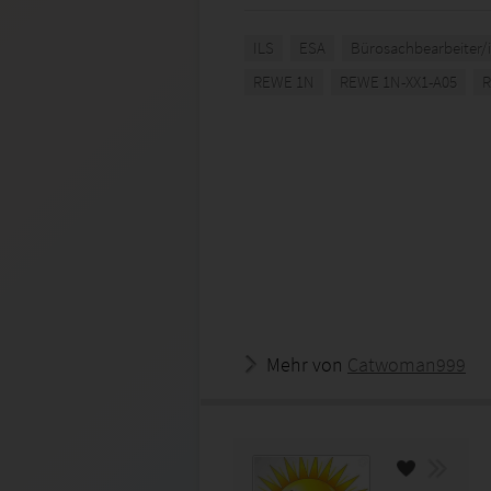
ILS
ESA
Bürosachbearbeiter/
REWE 1N
REWE 1N-XX1-A05
R
Mehr von
Catwoman999