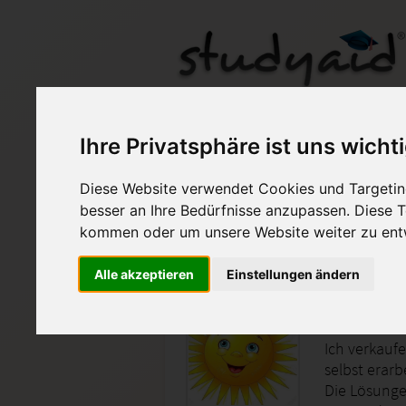
REWE 1N-XX1-A05 ES
Ihre Privatsphäre ist uns wicht
Diese Website verwendet Cookies und Targeting
Auf StudyAid.de verkau
besser an Ihre Bedürfnisse anzupassen. Diese
kommen oder um unsere Website weiter zu ent
Startseite
Wirtschaft
Alle akzeptieren
Einstellungen ändern
Praxiswi
Ich verkauf
selbst erarb
Die Lösunge