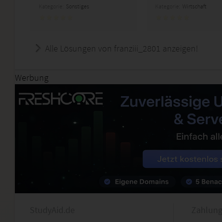
Kategorie:
Sonstiges
Kategorie:
Wirtschaft
Alle Lösungen von franziii_2801 anzeigen!
Werbung
StudyAid.de
Zahlung