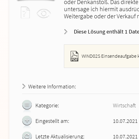
oder Denkanstoß. Das direkte
Alle akzeptieren
Einstellungen ändern
untersage ich hiermit ausdrüc
Weitergabe oder der Verkauf n
Diese Lösung enthält 1 Date
WIND02S Einsendeaufgabe k
Weitere Information:
21.07.2026 - 00:53:02
Kategorie:
Wirtschaft
Eingestellt am:
10.07.2021
Letzte Aktualisierung:
10.07.2021