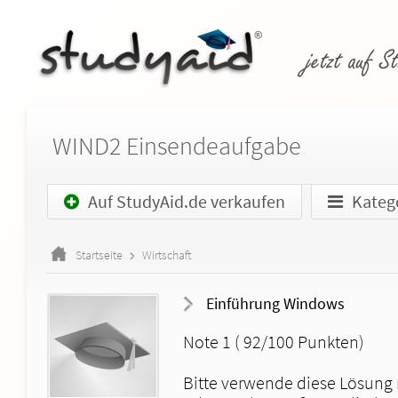
WIND2 Einsendeaufgabe
Auf StudyAid.de verkaufen
Kateg
Ihre Privatsphäre ist uns wichti
Startseite
Wirtschaft
Diese Website verwendet Cookies und Targeting 
Einführung Windows
ermöglichen und die Werbung, die Sie sehen, bes
außerdem, um Ergebnisse zu messen, um zu ver
Note 1 ( 92/100 Punkten)
weiter zu entwickeln.
Bitte verwende diese Lösung n