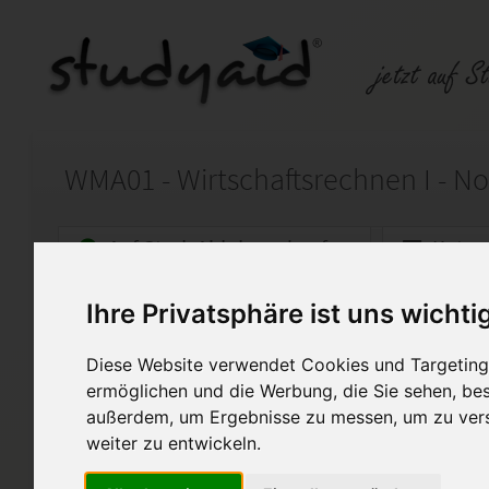
WMA01 - Wirtschaftsrechnen I - No
Auf StudyAid.de verkaufen
Kateg
Ihre Privatsphäre ist uns wichti
Startseite
Wirtschaft
Diese Website verwendet Cookies und Targeting 
Note 1 - inkl. Anmerkungen 
ermöglichen und die Werbung, die Sie sehen, bes
außerdem, um Ergebnisse zu messen, um zu ver
Ich biete hier meine selbst er
genannte ESA an. Diese Arbei
weiter zu entwickeln.
bewertet. Bitte verwenden Si