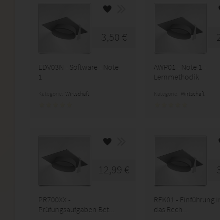
3,50 €
EDV03N - Software - Note
AWP01 - Note 1 -
1
Lernmethodik
Kategorie:
Wirtschaft
Kategorie:
Wirtschaft
12,99 €
PR700XX -
REK01 - Einführung i
Prüfungsaufgaben Bet...
das Rech...