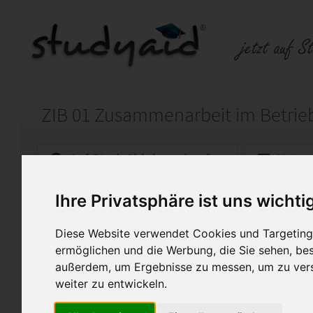
ZIB 01 Zusammenarbeit im Betrie
Auf StudyAid.de verkaufen
Kateg
Ihre Privatsphäre ist uns wichti
Startseite
Wirtschaft
Diese Website verwendet Cookies und Targeting 
Betriebswirtschaftliches Ha
ermöglichen und die Werbung, die Sie sehen, bes
außerdem, um Ergebnisse zu messen, um zu ver
Hier biete ich die ausführliche
weiter zu entwickeln.
ZIB01 für den geprüften Medienf