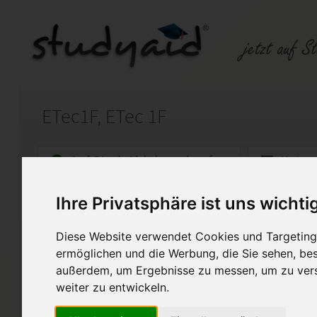
ETec1F, ETec 1F
Auf StudyAid.de verkaufen
Kateg
Ihre Privatsphäre ist uns wichti
Startseite
Abitur und Hochschule
Diese Website verwendet Cookies und Targeting 
Netzwerke bei Gleichstrom
ermöglichen und die Werbung, die Sie sehen, bes
außerdem, um Ergebnisse zu messen, um zu ver
korrigiert vom Fernlehrer, Note 
weiter zu entwickeln.
Diese Lösung enthält 1 Date