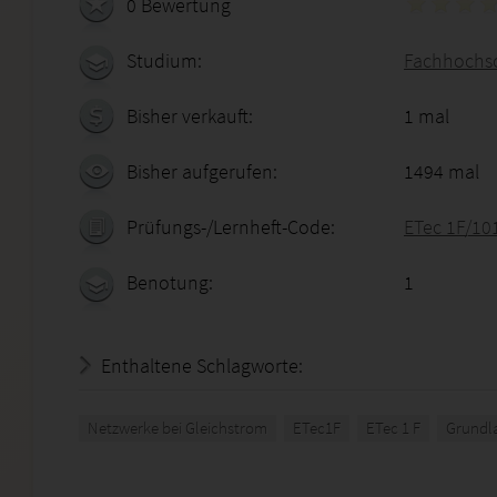
0 Bewertung
Studium:
Fachhochsc
Bisher verkauft:
1 mal
Bisher aufgerufen:
1494 mal
Prüfungs-/Lernheft-Code:
ETec 1F/10
Benotung:
1
Enthaltene Schlagworte:
Netzwerke bei Gleichstrom
ETec1F
ETec 1 F
Grundl