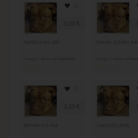
3,00 €
MatS8/N-XX1-N01
EleA 6N, ELEA6N, el
Kategorie:
Abitur und Hochschule
Kategorie:
Abitur und Hoch
3,00 €
BEWI8N-XX1-K03
Stat2N/0113K08