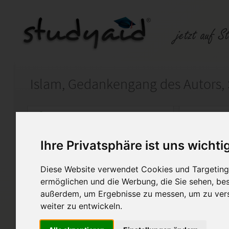
Auf StudyAid.de verkaufen
Kateg
Ihre Privatsphäre ist uns wichti
Startseite
Abitur und Hochschule
Diese Website verwendet Cookies und Targeting 
Islam, Gedankengang des Aut
ermöglichen und die Werbung, die Sie sehen, bes
außerdem, um Ergebnisse zu messen, um zu ver
Islam, Gedankengang des Autors,
weiter zu entwickeln.
des Islam oder Widerspruch