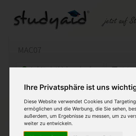
MAC07
Auf StudyAid.de verkaufen
Kateg
Ihre Privatsphäre ist uns wichti
Startseite
Abitur und Hochschule
Diese Website verwendet Cookies und Targeting 
Abitur SGD Lösung
ermöglichen und die Werbung, die Sie sehen, bes
außerdem, um Ergebnisse zu messen, um zu ver
Lösung Einsendeaufgabe Abitur SG
weiter zu entwickeln.
Diese Lösung enthält 1 Date