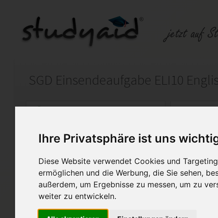
SGD Einsendeaufgabe ELI10 Englis
Auf StudyAid.de verkaufen
Kateg
Ihre Privatsphäre ist uns wichti
Startseite
Abitur und Hochschule
Diese Website verwendet Cookies und Targeting 
ELI10 - Englisch Note 1,7
ermöglichen und die Werbung, die Sie sehen, bes
außerdem, um Ergebnisse zu messen, um zu ver
Sie kaufen die vollständige 
weiter zu entwickeln.
(ELI10 XX) zum Lernheft ELI10 
Die Kommentare des Lehrers s