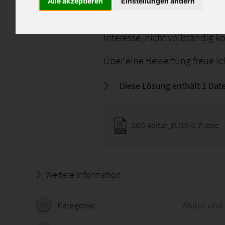
enthalten.
Alle akzeptieren
Einstellungen ändern
Die Lösung dient als Denkanst
Interesse, nicht vollständig k
Über eine Bewertung freue ic
Diese Lösung enthält 1 Date
SGD Abitur_ELI10 (1,7).doc
Weitere Information:
19.07.2026 - 06:03:13
Kategorie:
Abitur und