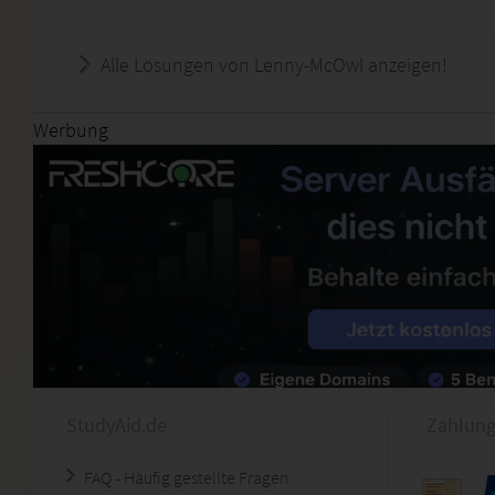
Alle Lösungen von Lenny-McOwl anzeigen!
Werbung
StudyAid.de
Zahlung
FAQ - Häufig gestellte Fragen