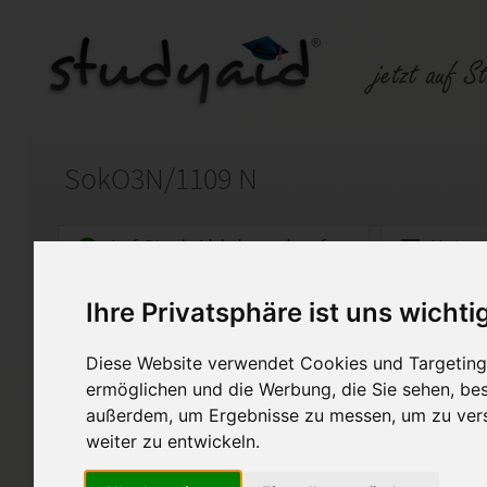
SokO3N/1109 N
Auf StudyAid.de verkaufen
Kateg
Ihre Privatsphäre ist uns wichti
Startseite
Abitur und Hochschule
Diese Website verwendet Cookies und Targeting 
Grundlagen der Wirtschaft und 
ermöglichen und die Werbung, die Sie sehen, bes
außerdem, um Ergebnisse zu messen, um zu ver
Diese Lösung gilt als Muster
werden. Mein Fernlehrer hat d
weiter zu entwickeln.
bewertet.