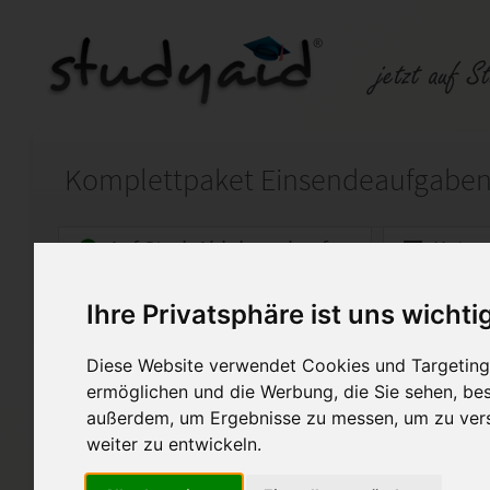
Auf StudyAid.de verkaufen
Kateg
Ihre Privatsphäre ist uns wichti
Startseite
Finanzwesen
Diese Website verwendet Cookies und Targeting 
BEIN 1 bis BEIN 7
ermöglichen und die Werbung, die Sie sehen, bes
außerdem, um Ergebnisse zu messen, um zu ver
Lösungen zu den Einsendeauf
Alle 7 Arbeiten wurden mit de
weiter zu entwickeln.