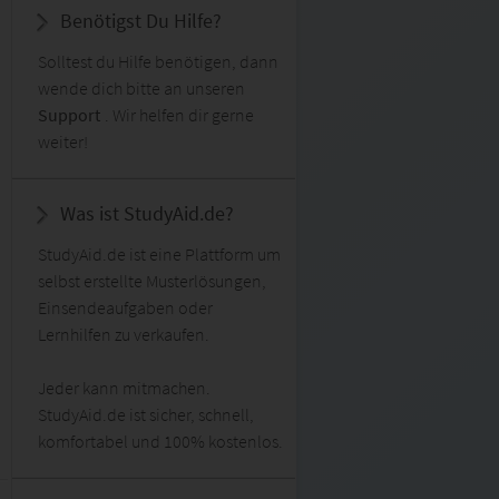
Benötigst Du Hilfe?
Solltest du Hilfe benötigen, dann
wende dich bitte an unseren
Support
. Wir helfen dir gerne
weiter!
Was ist StudyAid.de?
StudyAid.de ist eine Plattform um
selbst erstellte Musterlösungen,
Einsendeaufgaben oder
Lernhilfen zu verkaufen.
Jeder kann mitmachen.
StudyAid.de ist sicher, schnell,
komfortabel und 100% kostenlos.