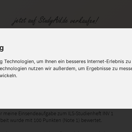
ig
 Technologien, um Ihnen ein besseres Internet-Erlebnis zu
fen
Kategorien
Studiengänge / Lehr
 Technologien nutzen wir außerdem, um Ergebnisse zu mess
wickeln.
ion
ier meine Einsendeaufgabe zum ILS-Studienheft INV 1
rbeit wurde mit 100 Punkten (Note 1) bewertet.