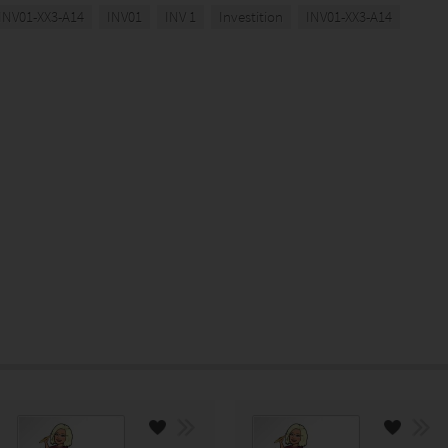
INV01-XX3-A14
INV01
INV 1
Investition
INV01-XX3-A14