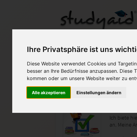
INV01-XX3-A14
Ihre Privatsphäre ist uns wicht
Diese Website verwendet Cookies und Targeting
Auf StudyAid.de verkau
besser an Ihre Bedürfnisse anzupassen. Diese
kommen oder um unsere Website weiter zu ent
Startseite
Management
Alle akzeptieren
Einstellungen ändern
Investit
Ich biete h
an. Meine A