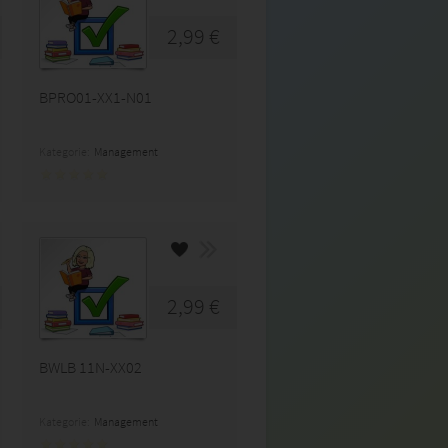
2,99 €
BPRO01-XX1-N01
Kategorie:
Management
2,99 €
BWLB 11N-XX02
Kategorie:
Management