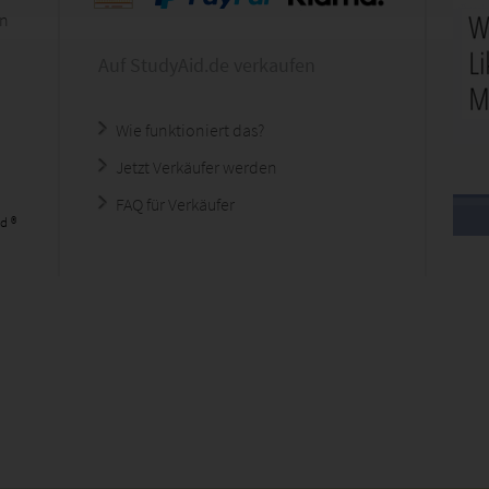
en
Auf StudyAid.de verkaufen
Wie funktioniert das?
Jetzt Verkäufer werden
FAQ für Verkäufer
d ®