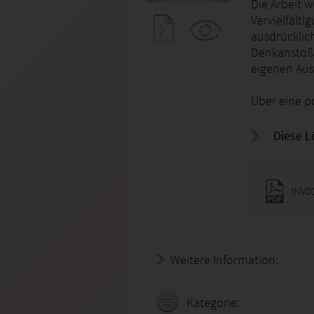
Die Arbeit w
Vervielfälti
ausdrücklich
Denkanstoß/
eigenen Aus
Über eine p
Diese L
INV0
Weitere Information:
18.07.
Kategorie: