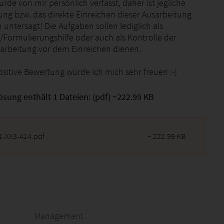
urde von mir persönlich verfasst, daher ist jegliche
gung bzw. das direkte Einreichen dieser Ausarbeitung
 untersagt! Die Aufgaben sollen lediglich als
Formulierungshilfe oder auch als Kontrolle der
arbeitung vor dem Einreichen dienen.
ositive Bewertung würde ich mich sehr freuen :-)
ösung enthält 1 Dateien: (pdf) ~222.99 KB
1-XX3-A14.pdf
~ 222.99 KB
2026 - 22:54:04
Management