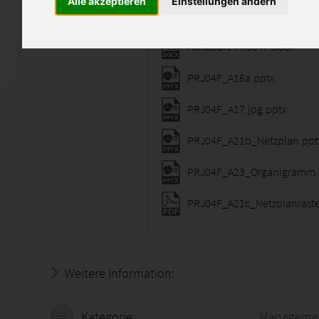
Alle akzeptieren
Einstellungen ändern
Fallstudie PRJ04F.docx
PRJ04F_A16a.pptx
PRJ04F_A17.jpg.pptx
PRJ04F_A21b_Netzplan.ppt
PRJ04F_A23_Organigramm.
PRJ04F_A21c_Netzplanraste
Weitere Information:
21.07.2026 - 00:07:47
Kategorie:
Manageme