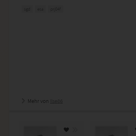
sgd
esa
prj04f
Mehr von
Ilse86