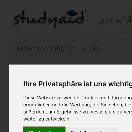
Einsendeaufgabe PRJ04F
Auf StudyAid.de verkaufen
Kateg
Ihre Privatsphäre ist uns wichti
Startseite
Management
Diese Website verwendet Cookies und Targeting 
Fallstudienheft F&E-Projekte
ermöglichen und die Werbung, die Sie sehen, bes
außerdem, um Ergebnisse zu messen, um zu ver
ESA für die Fallstudie PRJ04F - F
weiter zu entwickeln.
Diese Lösung enthält 6 Date