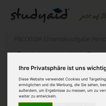
Auf StudyAid.de verkaufen
Kateg
Ihre Privatsphäre ist uns wichti
Startseite
Psychologie
Diese Website verwendet Cookies und Targeting 
Gesundheit, Beruf, Teamko
ermöglichen und die Werbung, die Sie sehen, bes
außerdem, um Ergebnisse zu messen, um zu ver
Hier ist meine Lösung zum Le
von 100 Punkten), März 2021 
weiter zu entwickeln.
ESA ist als Lernhilfe gedach