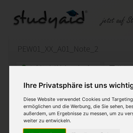
PEW01_XX_A01_Note_2
Auf StudyAid.de verkaufen
Kateg
Ihre Privatsphäre ist uns wichti
Startseite
Sonstiges
Diese Website verwendet Cookies und Targeting 
Note 2 - inkl. Anmerkungen 
ermöglichen und die Werbung, die Sie sehen, bes
außerdem, um Ergebnisse zu messen, um zu ver
Ich biete hier meine selbst er
genannte ESA an. Diese Arbei
weiter zu entwickeln.
bewertet. Bitte verwenden Si