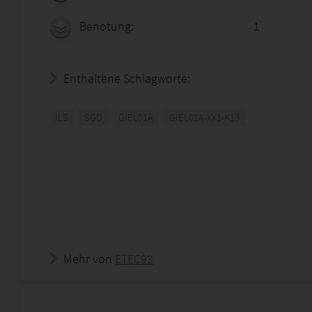
Benotung:
1
Enthaltene Schlagworte:
ILS
SGD
GIEL01A
GIEL01A-XX1-K13
Mehr von
ETEC93