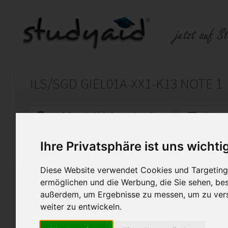
ILS/SGD GIEL01A-XX1-K13 NOTE 1
Auf StudyAid.de verkaufen
Kateg
Ihre Privatsphäre ist uns wichti
Startseite
Sonstiges
Diese Website verwendet Cookies und Targeting 
Grundlagen der Elektronik - Grundlagen der Halb
ermöglichen und die Werbung, die Sie sehen, bes
außerdem, um Ergebnisse zu messen, um zu ver
Ich biete meine selbst erarbe
Einsendeaufgabe GIEL01A-XX1
weiter zu entwickeln.