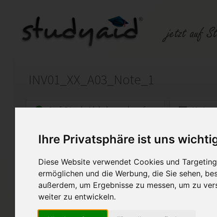
INV01_XX_A03_Note_1
Auf StudyAid.de verkaufen
Kateg
Ihre Privatsphäre ist uns wichti
Startseite
Sonstiges
Diese Website verwendet Cookies und Targeting 
Note 1 - inkl. Anmerkungen 
ermöglichen und die Werbung, die Sie sehen, bes
außerdem, um Ergebnisse zu messen, um zu ver
Ich biete hier meine selbst er
genannte ESA an. Diese Arbei
weiter zu entwickeln.
bewertet. Bitte verwenden Si