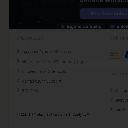
StudyAid.de
Zahlung
FAQ - Häufig gestellte Fragen
Allgemeine Geschäftsbedingungen
Impressum & Datenschutz
Auf Stu
Kontakt zum Support
Wie fun
RSS-Feed
Jetzt 
FAQ für
© 2026 1M Media & Software GmbH - StudyAid ®