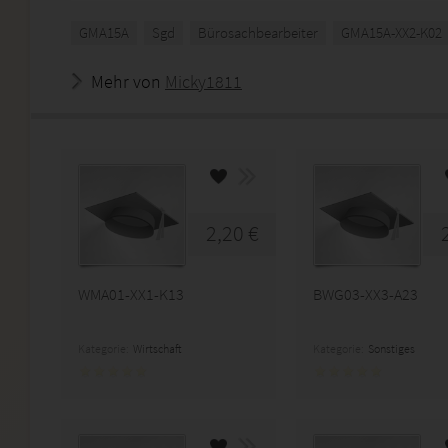
GMA15A
Sgd
Bürosachbearbeiter
GMA15A-XX2-K02
Mehr von
Micky1811
2,20 €
WMA01-XX1-K13
BWG03-XX3-A23
Kategorie:
Wirtschaft
Kategorie:
Sonstiges