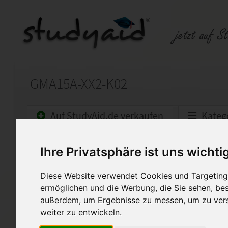
GMA15A-XX2-K02
Auf StudyAid.de verkaufen
Kateg
Startseite
Sonstiges
Ihre Privatsphäre ist uns wichti
100 Pkt, Note 1
Diese Website verwendet Cookies und Targeting 
ermöglichen und die Werbung, die Sie sehen, bes
Ich stelle hier meine sorgfält
außerdem, um Ergebnisse zu messen, um zu ver
Verfügung. Hierbei handelt e
weiter zu entwickeln.
von GMA15A-XX2-K02. Die Au