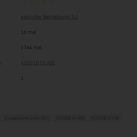
geprüfter Betriebswirt ILS
18 mal
1744 mal
:
KOS01B XX A08
1
Europäische Union (EU)
KOS01B XX A08
KOS01B XX A08