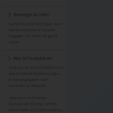
Benötigst Du Hilfe?
Solltest du Hilfe benötigen, dann
wende dich bitte an unseren
Support
. Wir helfen dir gerne
weiter!
Was ist StudyAid.de?
StudyAid.de ist eine Plattform um
selbst erstellte Musterlösungen,
Einsendeaufgaben oder
Lernhilfen zu verkaufen.
Jeder kann mitmachen.
StudyAid.de ist sicher, schnell,
komfortabel und 100% kostenlos.