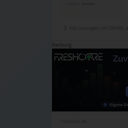
Kategorie:
Sonstiges
Alle Lösungen von Dbr991 
Werbung
StudyAid.de