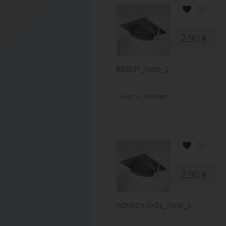
2,90 €
BES03F_Note_1-
Kategorie:
Sonstiges
2,90 €
KOM01N-XX03_Note_1-