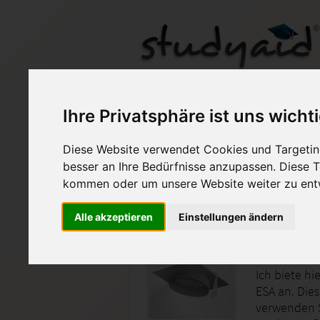
KOS01B XX_A08_Not
Ihre Privatsphäre ist uns wicht
Diese Website verwendet Cookies und Targeting
Auf StudyAid.de verkau
besser an Ihre Bedürfnisse anzupassen. Diese
kommen oder um unsere Website weiter zu ent
Startseite
Sonstiges
Alle akzeptieren
Einstellungen ändern
Note 1 -
Ich biete hi
ESA an. Dies
verwenden S