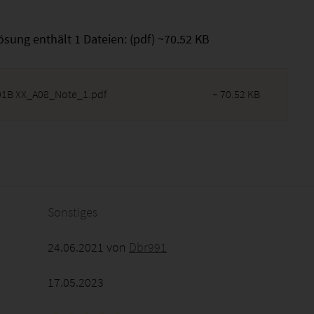
ösung enthält 1 Dateien: (pdf) ~70.52 KB
1B XX_A08_Note_1.pdf
~ 70.52 KB
2026 - 10:25:57
Sonstiges
24.06.2021 von
Dbr991
17.05.2023