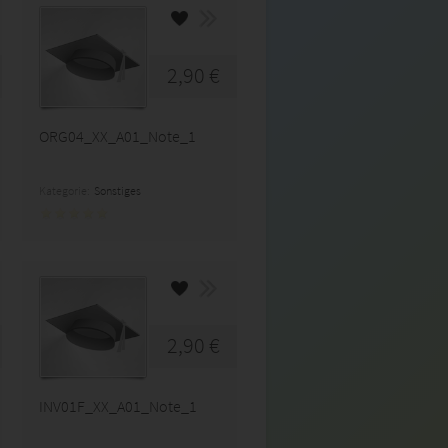
2,90 €
ORG04_XX_A01_Note_1
Kategorie:
Sonstiges
2,90 €
INV01F_XX_A01_Note_1