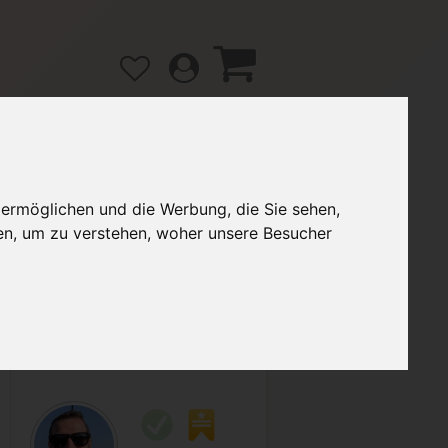
 ermöglichen und die Werbung, die Sie sehen,
gänge
Hilfe / FAQ
en, um zu verstehen, woher unsere Besucher
2,90 €
Verkäufer:
Dbr991