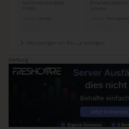
SGD Einsendeaufgabe
Einsendeaufgabe an
FUM09
Unterne...
Kategorie:
Sonstiges
Kategorie:
Rechnungswese
Alle Lösungen von Bibu_ar anzeigen!
Werbung