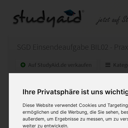
Auf StudyAid.de verkaufen
Kateg
Startseite
Sonstiges
Ihre Privatsphäre ist uns wichti
Praxis der Bilanzierung Ein
Diese Website verwendet Cookies und Targeting 
Lösungshilfe Einsendeaufgab
ermöglichen und die Werbung, die Sie sehen, bes
Lösungshilfe für das Fernstud
außerdem, um Ergebnisse zu messen, um zu ver
Bilanzbuchhalter/in IHK bei d
weiter zu entwickeln.