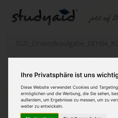
SGD_Einsendeaufgabe_DEH04_K
Auf StudyAid.de verkaufen
Kateg
Ihre Privatsphäre ist uns wichti
Startseite
Sonstiges
Diese Website verwendet Cookies und Targeting 
Buchführung und Bilanzieru
ermöglichen und die Werbung, die Sie sehen, bes
außerdem, um Ergebnisse zu messen, um zu ver
Note 1; 97 von 100 Punkten mit 
weiter zu entwickeln.
Diese Lösung enthält 3 Date