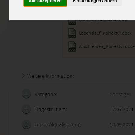
Alle akzeptieren
Einstellungen ändern
Brief_KK_Korrektur.docx
Lebenslauf_Korrektur.docx
Anschreiben_Korrektur.docx
Weitere Information:
19.07.2026 - 06:05:56
Kategorie:
Sonstiges
Eingestellt am:
17.07.2021
Letzte Aktualisierung:
14.09.2021