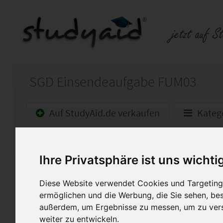
SGD Einsendeaufgabe FUM03
Auf StudyAid.de verkaufen
Kateg
Startseite
Sonstiges
Ihre Privatsphäre ist uns wichti
Führung und Kommunikatio
Diese Website verwendet Cookies und Targeting 
Lösungshilfe Einsendeaufga
ermöglichen und die Werbung, die Sie sehen, bes
Lösungshilfe für das Fernstud
außerdem, um Ergebnisse zu messen, um zu ver
Bilanzbuchhalter/in IHK bei d
weiter zu entwickeln.