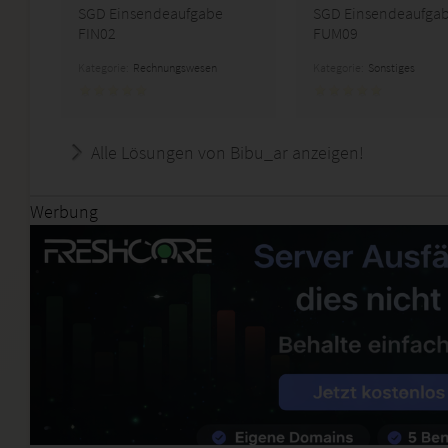
SGD Einsendeaufgabe
SGD Einsendeaufga
FIN02
FUM09
Kategorie:
Rechnungswesen
Kategorie:
Sonstiges
Alle Lösungen von Bibu_ar anzeigen!
Werbung