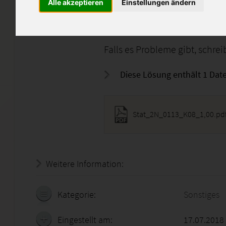
Note: 1,00
Alle akzeptieren
Einstellungen ändern
Nur als Lernhilfe und nicht 
Falls es Probleme gibt, schre
Diese Lösung enthält 1 Date
Stat_2N_0113_K08_1,00.pd
Weitere Information:
19.07.2026 - 06:18:55
Kategorie:
Sonstiges
Eingestellt am:
17.07.2018