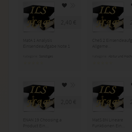
2,40 €
MatA 1 Analysis
CheS 2 Einsendeauf
Einsendeaufgabe Note 1
Allgeme...
Kategorie:
Sonstiges
Kategorie:
Abitur und Hoch
2,00 €
ENAN 19 Choosing a
MatS 8N Lineare
Product Ein...
Funktionen Ein...