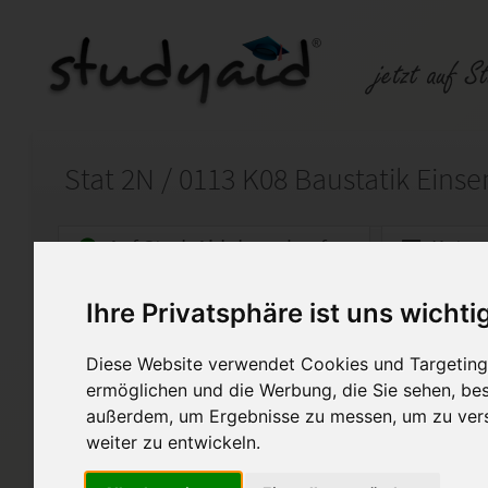
Auf StudyAid.de verkaufen
Kateg
Ihre Privatsphäre ist uns wichti
Startseite
Sonstiges
Diese Website verwendet Cookies und Targeting 
Stat_2N, Baustatik, Rittersches S
ermöglichen und die Werbung, die Sie sehen, bes
außerdem, um Ergebnisse zu messen, um zu ver
Verkauf einer Einsendeaufgab
weiter zu entwickeln.
Heft-Code: Stat_2N_0113_K0