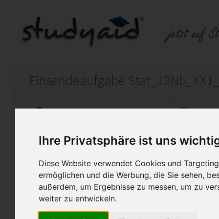
Einsendeaufgabe Stat_12Nb_XX1
Auf StudyAid.de verkaufen
Kateg
Ihre Privatsphäre ist uns wichti
Startseite
Technik und Informatik
Diese Website verwendet Cookies und Targeting 
statische Berechnungen
ermöglichen und die Werbung, die Sie sehen, bes
außerdem, um Ergebnisse zu messen, um zu ver
Komplette Lösung mit Komment
weiter zu entwickeln.
Diese Lösung enthält 1 Date