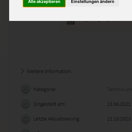
Alle akzeptieren
Einstellungen ändern
Stat_12Nb_XX1_A04.pdf
Weitere Information:
19.07.2026 - 08:29:12
Kategorie:
Technik un
Eingestellt am:
23.06.2021
Letzte Aktualisierung:
21.10.2023