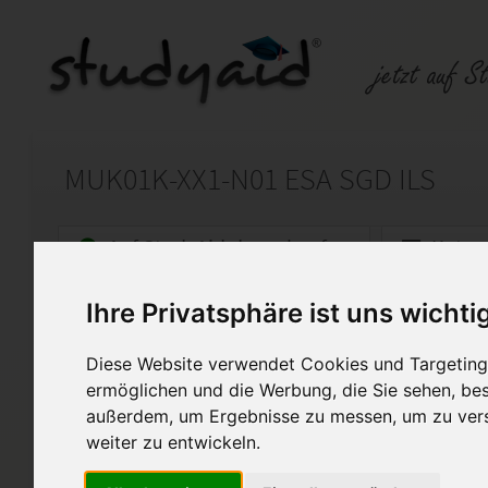
MUK01K-XX1-N01 ESA SGD ILS
Auf StudyAid.de verkaufen
Kateg
Ihre Privatsphäre ist uns wichti
Startseite
Technik und Informatik
Diese Website verwendet Cookies und Targeting 
Grundlagen der Konstruktion - K
ermöglichen und die Werbung, die Sie sehen, bes
außerdem, um Ergebnisse zu messen, um zu ver
ESA wurde mit der Note 1 bew
Mit Korrektur vom Fernlehrer.
weiter zu entwickeln.