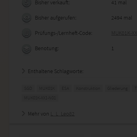
Bisher verkauft:
41 mal
Bisher aufgerufen:
2494 mal
Prüfungs-/Lernheft-Code:
MUK01K-XX
Benotung:
1
Enthaltene Schlagworte:
SGD
MUK01K
ESA
Konstruktion
Gliederung
T
MUK01K-XX1-N01
Mehr von
L_L_Leo82