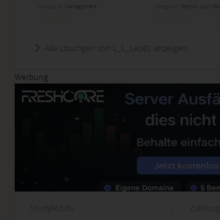
Kategorie:
Management
Kategorie:
Technik und Inf
Alle Lösungen von L_L_Leo82 anzeigen!
Werbung
StudyAid.de
Zahlung