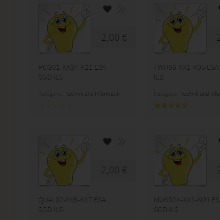
2,00 €
PCG01-XX07-K21 ESA
TWH06-XX1-K05 ESA
SGD ILS
ILS
Kategorie:
Technik und Informatik
Kategorie:
Technik und Inf
2,00 €
QUAL02-XX5-K17 ESA
MUK02K-XX1-N01 ES
SGD ILS
SGD ILS