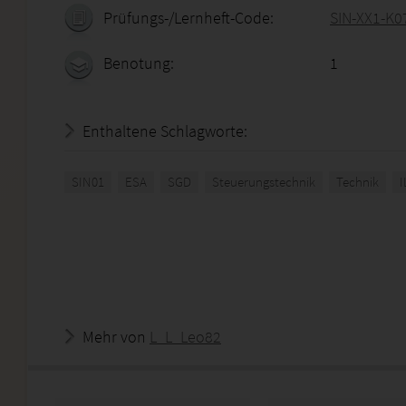
Prüfungs-/Lernheft-Code:
SIN-XX1-K0
Benotung:
1
Enthaltene Schlagworte:
SIN01
ESA
SGD
Steuerungstechnik
Technik
I
Mehr von
L_L_Leo82