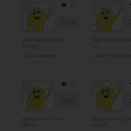
2,00 €
QUAL02A-XX4-K13 ESA
SIN02-XX1-K10 ESA 
SGD ILS
ILS
Kategorie:
Management
Kategorie:
Technik und Inf
2,00 €
QUAL02-XX5-K17 ESA
PCG01-XX07-K21 ES
SGD ILS
SGD ILS