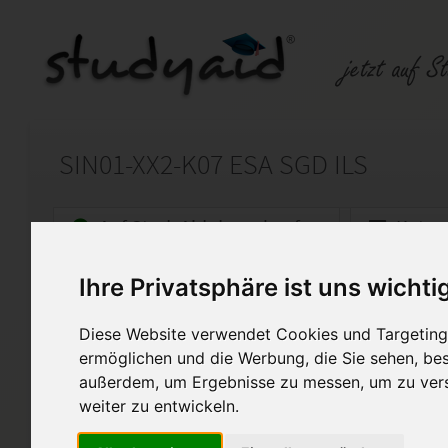
SIN01-XX2-K07 ESA SGD ILS
Auf StudyAid.de verkaufen
Kateg
Ihre Privatsphäre ist uns wichti
Startseite
Technik und Informatik
Diese Website verwendet Cookies und Targeting 
Grundlagen der Steuerungst
ermöglichen und die Werbung, die Sie sehen, bes
außerdem, um Ergebnisse zu messen, um zu ver
ESA wurde mit der Note 1 bew
Mit Korrektur vom Fernlehrer.
weiter zu entwickeln.