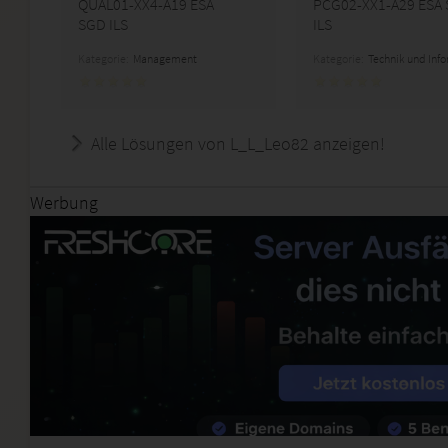
QUAL01-XX4-A19 ESA
PCG02-XX1-A29 ESA
SGD ILS
ILS
Kategorie:
Management
Kategorie:
Technik und Inf
Alle Lösungen von L_L_Leo82 anzeigen!
Werbung