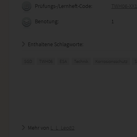
Prüfungs-/Lernheft-Code:
TWH06-XX1
Benotung:
1
Enthaltene Schlagworte:
SGD
TWH06
ESA
Technik
Korrosionsschutz
S
Mehr von
L_L_Leo82