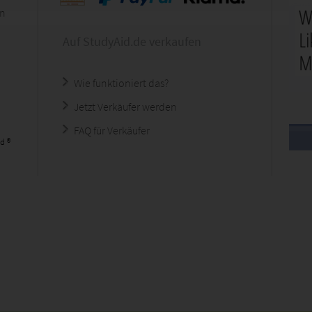
en
Auf StudyAid.de verkaufen
Wie funktioniert das?
Jetzt Verkäufer werden
FAQ für Verkäufer
d ®