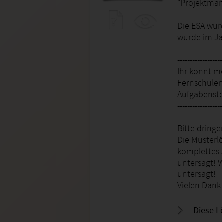
"Projektma
Die ESA wurd
wurde im Ja
------------------
Ihr könnt m
Fernschulen 
Aufgabenste
------------------
Bitte dring
Die Musterl
komplettes 
untersagt! W
untersagt!
Vielen Dank 
Diese L