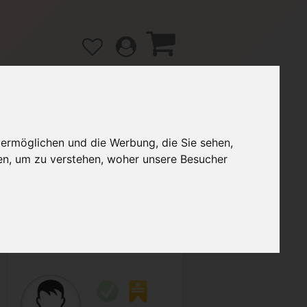
 ermöglichen und die Werbung, die Sie sehen,
gänge
Hilfe / FAQ
en, um zu verstehen, woher unsere Besucher
2,50 €
Verkäufer:
JuliaL93