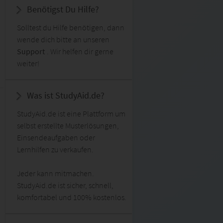
Benötigst Du Hilfe?
Solltest du Hilfe benötigen, dann
wende dich bitte an unseren
Support
. Wir helfen dir gerne
weiter!
Was ist StudyAid.de?
StudyAid.de ist eine Plattform um
selbst erstellte Musterlösungen,
Einsendeaufgaben oder
Lernhilfen zu verkaufen.
Jeder kann mitmachen.
StudyAid.de ist sicher, schnell,
komfortabel und 100% kostenlos.