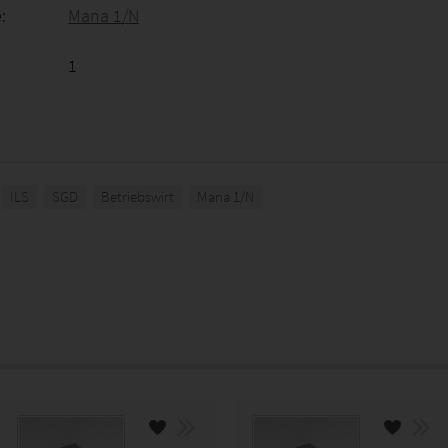
:
Mana 1/N
1
ILS
SGD
Betriebswirt
Mana 1/N