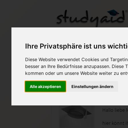
Musterlösung Proj
Ihre Privatsphäre ist uns wicht
Diese Website verwendet Cookies und Targeting
Auf StudyAid.de verkau
besser an Ihre Bedürfnisse anzupassen. Diese
kommen oder um unsere Website weiter zu ent
Startseite
Wirtschaft
Alle akzeptieren
Einstellungen ändern
Mana 1/
Hallo liebe 
hier könnt 