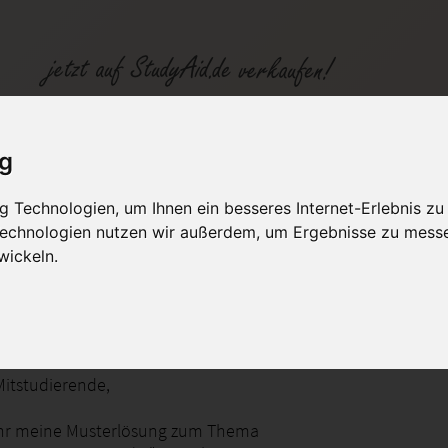
ektmanagement Mana 1/N
ig
 Technologien, um Ihnen ein besseres Internet-Erlebnis zu
fen
Kategorien
Studiengänge / Lehr
 Technologien nutzen wir außerdem, um Ergebnisse zu mess
wickeln.
N -ILS/SGD
Mitstudierende,
ihr meine Musterlösung zum Thema