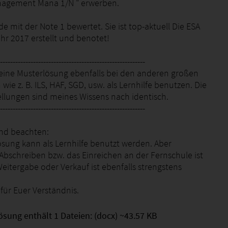
nagement Mana 1/N " erwerben.
e mit der Note 1 bewertet. Sie ist top-aktuell Die ESA
hr 2017 erstellt und benotet!
---------------------------------------------------------
eine Musterlösung ebenfalls bei den anderen großen
wie z. B. ILS, HAF, SGD, usw. als Lernhilfe benutzen. Die
llungen sind meines Wissens nach identisch.
---------------------------------------------------------
end beachten:
ösung kann als Lernhilfe benutzt werden. Aber
Abschreiben bzw. das Einreichen an der Fernschule ist
eitergabe oder Verkauf ist ebenfalls strengstens
für Euer Verständnis.
ösung enthält 1 Dateien: (docx) ~43.57 KB