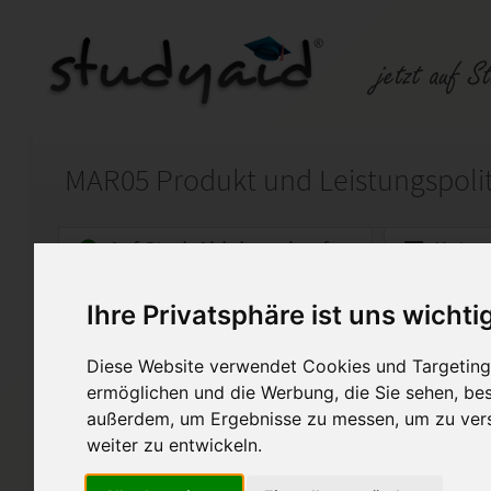
MAR05 Produkt und Leistungspolit
Auf StudyAid.de verkaufen
Kateg
Ihre Privatsphäre ist uns wichti
Startseite
Wirtschaft
Diese Website verwendet Cookies und Targeting 
Betriebswirtschaftliches Ha
ermöglichen und die Werbung, die Sie sehen, bes
außerdem, um Ergebnisse zu messen, um zu ver
Hier biete ich die ausführliche
weiter zu entwickeln.
MAR05 für den geprüften Medien