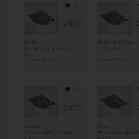
2,00 €
PRO03
BWH02 XX3 | Note
Projektmanagement in
2_Grundsätze ...
der...
Kategorie:
Wirtschaft
Kategorie:
Wirtschaft
2,00 €
MEP10B
PEM03 -
Druckvorstufenprozesse
Personalmanageme
Note 2
Note 1